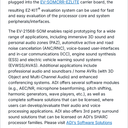
plugged into the
EV-SOMCRR-EZLITE
carrier board, the
®
resulting EZ-KIT
evaluation system can be used for fast
and easy evaluation of the processor core and system
peripherals/interfaces.
The EV-21568-SOM enables rapid prototyping for a wide
range of applications, including immersive 3D sound and
personal audio zones (PAZ), automotive active and road
noise cancellation (ANC/RNC), voice-based user-interfaces
and in-car communications (ICC), engine sound synthesis
(ESS) and electric vehicle warning sound systems
(EVWSS/AVAS). Additional applications include
professional audio and soundbars / home AVRs (with 3D
Object and Multi-Channel Audio) and enhanced
conferencing systems. ADI offers several software modules
(e.g., AEC/NR, microphone beamforming, pitch shifting,
harmonic generators, wave players, etc.), as well as
complete software solutions that can be licensed, where
users can develop/evaluate their audio and voice
processing applications. ADI also offers 3rd party surround
sound solutions that can be licensed on ADI’s SHARC
processor families. Please visit
ADI’s Software Solutions