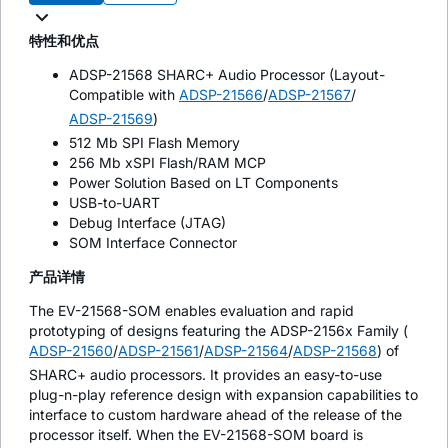
特性和优点
ADSP-21568 SHARC+ Audio Processor (Layout-
Compatible with
ADSP-21566
/
ADSP-21567
/
ADSP-21569
)
512 Mb SPI Flash Memory
256 Mb xSPI Flash/RAM MCP
Power Solution Based on LT Components
USB-to-UART
Debug Interface (JTAG)
SOM Interface Connector
产品详情
The EV-21568-SOM enables evaluation and rapid
prototyping of designs featuring the ADSP-2156x Family (
ADSP-21560
/
ADSP-21561
/
ADSP-21564
/
ADSP-21568
) of
SHARC+ audio processors. It provides an easy-to-use
plug-n-play reference design with expansion capabilities to
interface to custom hardware ahead of the release of the
processor itself. When the EV-21568-SOM board is