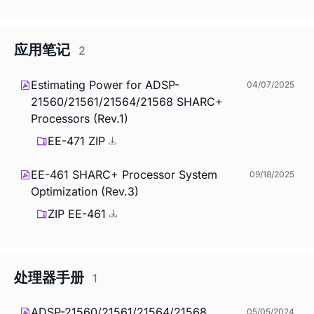
应用笔记
2
Estimating Power for ADSP-
04/07/2025
21560/21561/21564/21568 SHARC+
Processors (Rev.1)
EE-471 ZIP
EE-461 SHARC+ Processor System
09/18/2025
Optimization (Rev.3)
ZIP EE-461
处理器手册
1
ADSP-21560/21561/21564/21568
05/05/2024