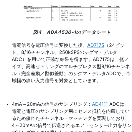
図4 ADA4530-1のデータシート
電流信号を電圧信号に変換した後、
AD7175
（24ビッ
ト、8/16チャンネル、250kSPSのシグマ・デルタ
ADC）を用いて正確な結果を得ます。AD7175は、低ノ
イズ、高速セトリングのマルチプレクス型8/16チャンネ
ル（完全差動／擬似差動）のシグマ・デルタADCで、帯
域幅の狭い入力信号を対象としています。
4mA～20mAの信号のサンプリング：
AD4111
ADCは、
電流と電圧のサンプリング用にセンス抵抗を内蔵してい
るため優れたチャンネル・マッチングを実現しており、
4～20mAの信号で伝送されるエア・センサー出力をサン