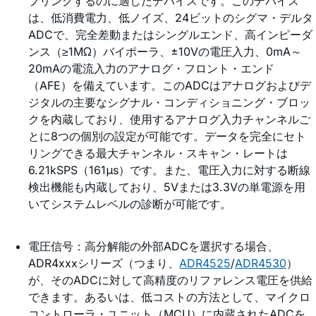
プリングするのに適したデバイスです。このデバイス
は、低消費電力、低ノイズ、24ビットのシグマ・デルタ
ADCで、完全差動またはシングルエンド、高インピーダ
ンス（≥1MΩ）バイポーラ、±10Vの電圧入力、0mA～
20mAの電流入力のアナログ・フロント・エンド
（AFE）を備えています。このADCはアナログおよびデ
ジタルの主要なシグナル・コンディショニング・ブロッ
クを内蔵しており、使用するアナログ入力チャンネルご
とに8つの個別の設定が可能です。データを完全にセト
リングできる最大チャンネル・スキャン・レートは
6.21kSPS（161μs）です。また、電圧入力に対する断線
検出機能も内蔵しており、5Vまたは3.3Vの単電源を用
いてシステムレベルの診断が可能です。
電圧信号：高分解能の外部ADCを選択する場合、
ADR4xxxシリーズ（つまり、
ADR4525
/
ADR4530
）
が、そのADCに対して高精度のリファレンス電圧を供給
できます。あるいは、低コストの方法として、マイクロ
コントローラ・ユニット（MCU）に内蔵されたADCを