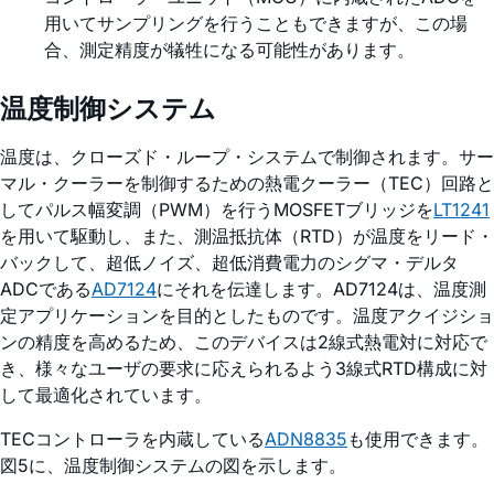
用いてサンプリングを行うこともできますが、この場
合、測定精度が犠牲になる可能性があります。
温度制御システム
温度は、クローズド・ループ・システムで制御されます。サー
マル・クーラーを制御するための熱電クーラー（TEC）回路と
してパルス幅変調（PWM）を行うMOSFETブリッジを
LT1241
を用いて駆動し、また、測温抵抗体（RTD）が温度をリード・
バックして、超低ノイズ、超低消費電力のシグマ・デルタ
ADCである
AD7124
にそれを伝達します。AD7124は、温度測
定アプリケーションを目的としたものです。温度アクイジショ
ンの精度を高めるため、このデバイスは2線式熱電対に対応で
き、様々なユーザの要求に応えられるよう3線式RTD構成に対
して最適化されています。
TECコントローラを内蔵している
ADN8835
も使用できます。
図5に、温度制御システムの図を示します。