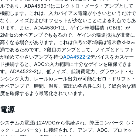
ルであり、ADA4530-1はエレクトロ・メータ・アンプとして
機能します。これは、入力バイアス電流が小さいというだけで
なく、ノイズおよびオフセットが少ないことによる利点でもあ
ります。また、ADA4530-1は、ゲイン帯域幅積（GB積）が
2MHzのオペアンプでもあるので、ゲインの帰還抵抗が非常に
高くなる場合があります。これは信号の帯域幅は通常数kHz未
満であるためです。2段目のアンプとして、ノイズとドリフト
が極めて小さいアンプを持つ
ADA4522-2
デバイスをカスケー
ド接続すると、ADCの入力範囲に十分なゲインを確保できま
す。ADA4522-2は、低ノイズ、低消費電力、グラウンド・セ
ンシング入力、レールtoレール出力が可能なゼロ・ドリフト・
オペアンプで、時間、温度、電圧の各条件に対して総合的な精
度を確保するよう最適化されています。
電源
システムの電源は24VDCから供給され、降圧コンバータ（バ
ック・コンバータ）に接続されて、アンプ、ADC、プロセッ