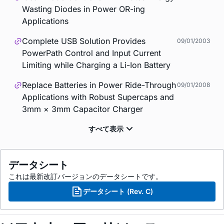
Wasting Diodes in Power OR-ing
Applications
Complete USB Solution Provides
09/01/2003
PowerPath Control and Input Current
Limiting while Charging a Li-Ion Battery
Replace Batteries in Power Ride-Through
09/01/2008
Applications with Robust Supercaps and
3mm × 3mm Capacitor Charger
データシート
これは最新改訂バージョンのデータシートです。
データシート (Rev. C)