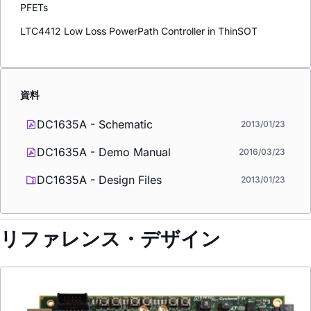
PFETs
LTC4412 Low Loss PowerPath Controller in ThinSOT
資料
DC1635A - Schematic
2013/01/23
DC1635A - Demo Manual
2016/03/23
DC1635A - Design Files
2013/01/23
リファレンス・デザイン