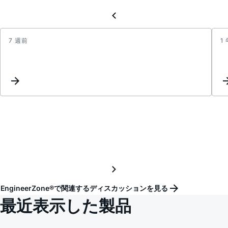
7 週前
1
Figur
4.
Microc
Monit
and
Contr
of
Two
Powe
Sourc
EngineerZone®で関連するディスカッションを見る
最近表示した製品