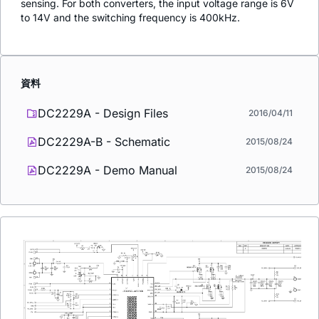
sensing. For both converters, the input voltage range is 6V
to 14V and the switching frequency is 400kHz.
資料
DC2229A - Design Files
2016/04/11
DC2229A-B - Schematic
2015/08/24
DC2229A - Demo Manual
2015/08/24