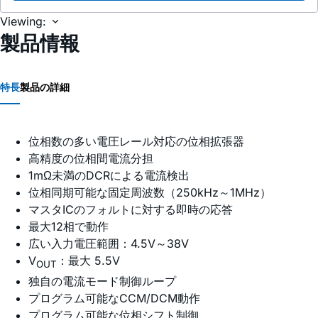
Viewing:
製品情報
特長
製品の詳細
位相数の多い電圧レール対応の位相拡張器
高精度の位相間電流分担
1mΩ未満のDCRによる電流検出
位相同期可能な固定周波数（250kHz～1MHz）
マスタICのフォルトに対する即時の応答
最大12相で動作
広い入力電圧範囲：4.5V～38V
V
：最大 5.5V
OUT
独自の電流モード制御ループ
プログラム可能なCCM/DCM動作
プログラム可能な位相シフト制御