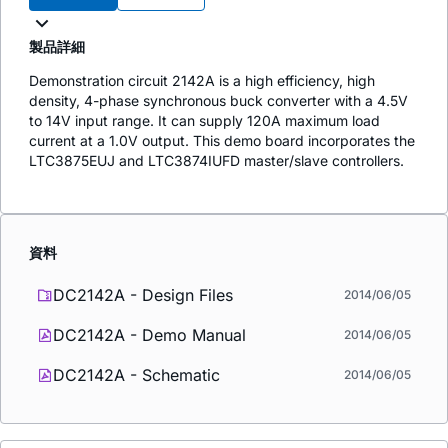
製品詳細
Demonstration circuit 2142A is a high efficiency, high
density, 4-phase synchronous buck converter with a 4.5V
to 14V input range. It can supply 120A maximum load
current at a 1.0V output. This demo board incorporates the
LTC3875EUJ and LTC3874IUFD master/slave controllers.
資料
DC2142A - Design Files
2014/06/05
DC2142A - Demo Manual
2014/06/05
DC2142A - Schematic
2014/06/05