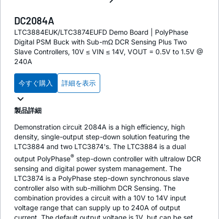
DC2084A
LTC3884EUK/LTC3874EUFD Demo Board | PolyPhase
Digital PSM Buck with Sub-mΩ DCR Sensing Plus Two
Slave Controllers, 10V ≤ VIN ≤ 14V, VOUT = 0.5V to 1.5V @
240A
今すぐ購入
詳細を表示
製品詳細
Demonstration circuit 2084A is a high efficiency, high
density, single-output step-down solution featuring the
LTC3884 and two LTC3874's. The LTC3884 is a dual
®
output PolyPhase
step-down controller with ultralow DCR
sensing and digital power system management. The
LTC3874 is a PolyPhase step-down synchronous slave
controller also with sub-milliohm DCR Sensing. The
combination provides a circuit with a 10V to 14V input
voltage range that can supply up to 240A of output
current. The default output voltage is 1V, but can be set