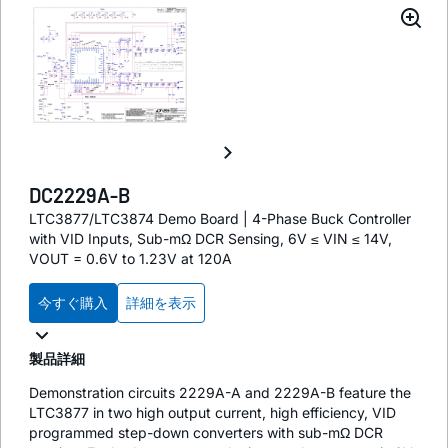
DC2229A-B
LTC3877/LTC3874 Demo Board | 4-Phase Buck Controller
with VID Inputs, Sub-mΩ DCR Sensing, 6V ≤ VIN ≤ 14V,
VOUT = 0.6V to 1.23V at 120A
今すぐ購入
詳細を表示
製品詳細
Demonstration circuits 2229A-A and 2229A-B feature the
LTC3877 in two high output current, high efficiency, VID
programmed step-down converters with sub-mΩ DCR