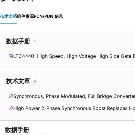
技术文档
组件资源
PCN/PDN 信息
数据手册
1
LTC4440: High Speed, High Voltage High Side Gate D
技术文章
2
Synchronous, Phase Modulated, Full Bridge Converter
High Power 2-Phase Synchronous Boost Replaces Ho
数据手册