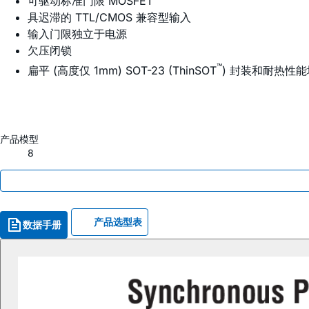
可驱动标准门限 MOSFET
具迟滞的 TTL/CMOS 兼容型输入
输入门限独立于电源
欠压闭锁
™
扁平 (高度仅 1mm) SOT-23 (ThinSOT
) 封装和耐热性能增
产品模型
8
产品选型表
数据手册