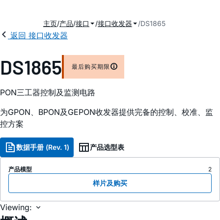
主页
产品
接口
接口收发器
DS1865
返回 接口收发器
2
DS1865
最后购买期限
PON三工器控制及监测电路
为GPON、BPON及GEPON收发器提供完备的控制、校准、监
控方案
数据手册 (Rev. 1)
产品选型表
产品模型
2
样片及购买
Viewing: