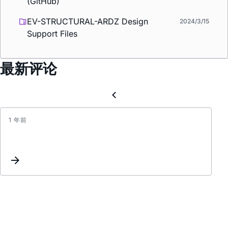
(GitHub)
EV-STRUCTURAL-ARDZ Design
2024/3/15
Support Files
最新评论
1 年前
无
法
找
到
LabV
运
行
时
引