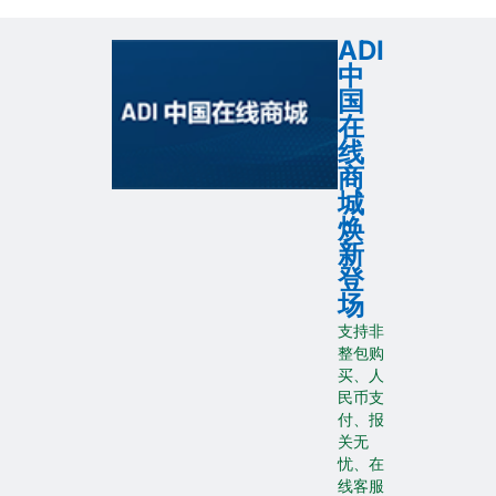
ADI
中
国
在
线
商
城
焕
新
登
场
支持非
整包购
买、人
民币支
付、报
关无
忧、在
线客服