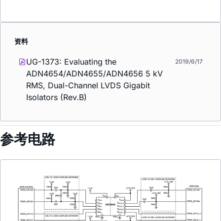
资料
UG-1373: Evaluating the
2019/6/17
ADN4654/ADN4655/ADN4656 5 kV
RMS, Dual-Channel LVDS Gigabit
Isolators (Rev.B)
参考电路