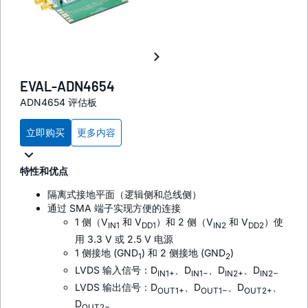
EVAL-ADN4654
ADN4654 评估板
立即购买
更多内容
特性和优点
隔离式接地平面（逻辑侧和总线侧）
通过 SMA 端子实现方便的连接
1 侧（V
和 V
）和 2 侧（V
和 V
）使
IN1
DD1
IN2
DD2
用 3.3 V 或 2.5 V 电源
1 侧接地 (GND
) 和 2 侧接地 (GND
)
1
2
LVDS 输入信号：D
、D
、D
、D
IN1+
IN1−
IN2+
IN2−
LVDS 输出信号：D
、D
、D
、
OUT1+
OUT1−
OUT2+
D
OUT2−