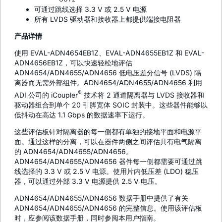
可通过跳线选择 3.3 V 或 2.5 V 电源
所有 LVDS 驱动器和接收器上都提供端接电阻器
产品详情
使用 EVAL-ADN4654EB1Z、EVAL-ADN4655EB1Z 和 EVAL-
ADN4656EB1Z，可以快速轻松地评估
ADN4654/ADN4655/ADN4656 低电压差分信号 (LVDS) 隔
离器而无需外部组件。ADN4654/ADN4655/ADN4656 利用
®
ADI 公司的
i
Coupler
技术将 2 通道隔离器与 LVDS 接收器和
驱动器组合到单个 20 引脚宽体 SOIC 封装中。这些器件能够以
低抖动在高达 1.1 Gbps 的数据速率下运行。
这些评估板针对隔离器的每一侧都有单独的接地平面和电源平
面。通过这样的分离，可以在器件两侧之间评估具有电气隔离
的 ADN4654/ADN4655/ADN4656。
ADN4654/ADN4655/ADN4656 器件每一侧都需要可通过跳
线选择的 3.3 V 或 2.5 V 电源。使用片内低压差 (LDO) 稳压
器，可以通过外部 3.3 V 电源提供 2.5 V 电压。
ADN4654/ADN4655/ADN4656 数据手册中提供了有关
ADN4654/ADN4655/ADN4656 的完整信息。使用该评估板
时，应参阅该数据手册，同时参阅本用户指南。