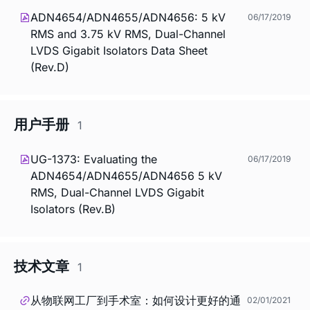
ADN4654/ADN4655/ADN4656: 5 kV
06/17/2019
RMS and 3.75 kV RMS, Dual-Channel
LVDS Gigabit Isolators Data Sheet
(Rev.D)
用户手册
1
UG-1373: Evaluating the
06/17/2019
ADN4654/ADN4655/ADN4656 5 kV
RMS, Dual-Channel LVDS Gigabit
Isolators (Rev.B)
技术文章
1
从物联网工厂到手术室：如何设计更好的通
02/01/2021