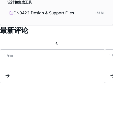
设计和集成工具
CN0422 Design & Support Files
1.55 M
最新评论
1 年前
1
adn4
could
transl
400M
clk-
signal
could
not
96MH
clk-