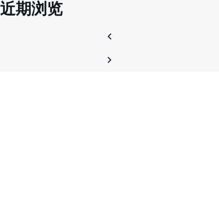
近期浏览
引
脚
电
压
是
什
么
关
系，
如
何
通
过
OUT2
电
压
计
算