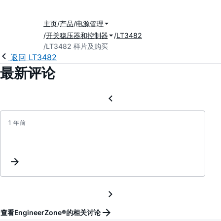
主页
产品
电源管理
开关稳压器和控制器
LT3482
LT3482 样片及购买
返回 LT3482
最新评论
1 年前
LT34
的
OUT2
引
脚
电
压
与
查看EngineerZone®的相关讨论
APD