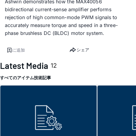
Ashwin demonstrates how the MAX40056
bidirectional current-sense amplifier performs
rejection of high common-mode PWM signals to
accurately measure torque and speed in a three-
phase brushless DC (BLDC) motor system.
シェア
に追加
Latest Media
12
すべてのアイテム
技術記事