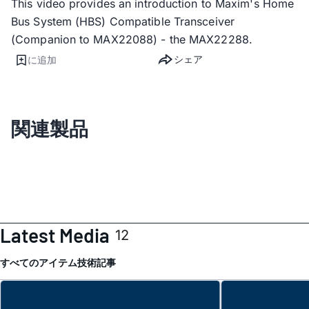
This video provides an introduction to Maxim's Home
Bus System (HBS) Compatible Transceiver
(Companion to MAX22088) - the MAX22288.
シェア
に追加
関連製品
Latest Media
12
すべてのアイテム
技術記事