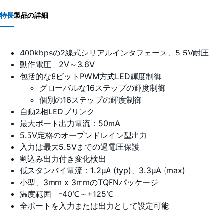
特長
製品の詳細
400kbpsの2線式シリアルインタフェース、5.5V耐圧
動作電圧：2V～3.6V
包括的な8ビットPWM方式LED輝度制御
グローバルな16ステップの輝度制御
個別の16ステップの輝度制御
自動2相LEDブリンク
最大ポート出力電流：50mA
5.5V定格のオープンドレイン型出力
入力は最大5.5Vまでの過電圧保護
割込み出力付き変化検出
低スタンバイ電流：1.2µA (typ)、3.3µA (max)
小型、3mm x 3mmのTQFNパッケージ
温度範囲：-40℃～+125℃
全ポートを入力または出力として設定可能