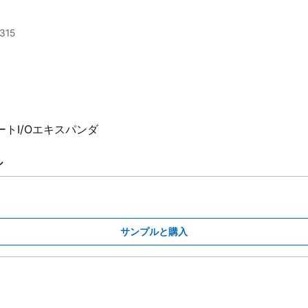
315
トI/Oエキスパンダ
ル
サンプルと購入