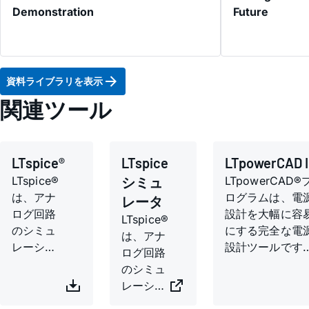
Demonstration
Future
資料ライブラリを表示
関連ツール
LTspice®
LTspice
LTpowerCAD I
LTspice®
シミュ
LTpowerCAD®
は、アナ
ログラムは、電
レータ
ログ回路
設計を大幅に容
LTspice®
のシミュ
にする完全な電
は、アナ
レーショ
設計ツールです
ログ回路
ンを容易
このプログラム
のシミュ
にする拡
は、アナログ・
レーショ
張機能と
バイセズの電源
ンを容易