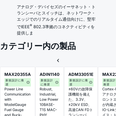
アナログ・デバイセズのイーサネット・ト
ランシーバとスイッチは、ネットワーク・
エッジでのリアルタイム通信向けに、堅牢
®
でIEEE
802.3準拠のコネクティビティを
提供しま
カテゴリー内の製品
MAX20355A
ADIN1140
ADM33051E
MAX2
新規設計に推
新規設計
新規設計に推
新規設計
奨
に推奨
奨
推奨
Power Line
Robust,
±60Vの故障保
Cortex
Communication
Industrial,
護機能を備え
アナロ
with
Low Power
た、3.3V、
ロント
ModelGauge
10BASE-
±20kV ESD、
が内蔵
Fuel Gauge
T1S MAC-
高速CAN FDト
IO-Lin
and Buck-
PHY
ランシーバ
イス・