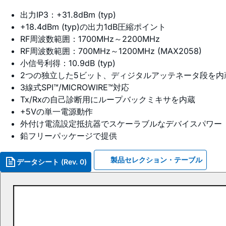
出力IP3：+31.8dBm (typ)
+18.4dBm (typ)の出力1dB圧縮ポイント
RF周波数範囲：1700MHz～2200MHz
RF周波数範囲：700MHz～1200MHz (MAX2058)
小信号利得：10.9dB (typ)
2つの独立した5ビット、ディジタルアッテネータ段を内蔵
3線式SPI™/MICROWIRE™対応
Tx/Rxの自己診断用にループバックミキサを内蔵
+5Vの単一電源動作
外付け電流設定抵抗器でスケーラブルなデバイスパワー
鉛フリーパッケージで提供
製品セレクション・テーブル
データシート (Rev. 0)