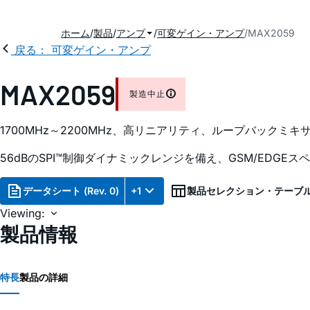
ホーム
製品
アンプ
可変ゲイン・アンプ
MAX2059
戻る： 可変ゲイン・アンプ
MAX2059
製造中止
1700MHz～2200MHz、高リニアリティ、ループバックミキサ
56dBのSPI™制御ダイナミックレンジを備え、GSM/EDGE
データシート (Rev. 0)
+1
製品セレクション・テーブ
Viewing:
製品情報
特長
製品の詳細