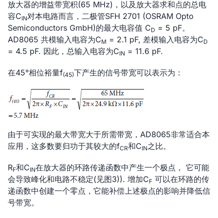
放大器的增益带宽积(65 MHz)，以及放大器求和点的总电
容C
对本电路而言，二极管SFH 2701 (OSRAM Opto
IN
Semiconductors GmbH)的最大电容值 C
= 5 pF。
D
AD8065 共模输入电容为C
= 2.1 pF, 差模输入电容为C
M
D
= 4.5 pF. 因此，总输入电容为C
= 11.6 pF.
IN
在45°相位裕量f
下产生的信号带宽可以表示为：
(45)
由于可实现的最大带宽大于所需带宽，AD8065非常适合本
应用，这多数要归功于其较大的f
和C
之比。
CR
IN
R
和C
在放大器的环路传递函数中产生一个极点， 它可能
F
IN
会导致峰化和电路不稳定(见图3)). 增加C
可以在环路的传
F
递函数中创建一个零点，它能补偿上述极点的影响并降低信
号带宽。