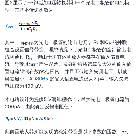
图2显示了一个电流电压转换器和一个光电二极管的电气模
型，其基本传递函数为：
其中，I
为光电二极管的输出电流， R
和C
的并联
PHOTO
F
F
组合设置信号带宽。理想情况下，光电二极管的全部输出电
流均通过 R
,，但由于所有运算放大器都存在输入偏置电
F
流，导致其输出产生误差。最好能够将运算放大器的输入偏
置电流限制在数pA范围内，并且压低输入失调电压，以使
误差最小。
AD8065
的输入偏置电流仅为2 pA，输入失调
电压仅为400 μV。
本电路设计为提供5 V满量程输出，最大光电二极管电流为
200μA。由此确定反馈电阻值：
此前置放大器所能实现的稳定带宽是以下参数的函数：R
,
F