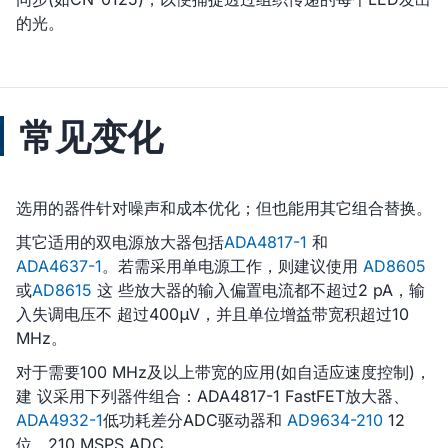
的光。
常见变化
选用的器件针对噪声和成本优化；但也能用其它组合替换。
其它适用的双电源放大器包括
ADA4817-1
和
ADA4637-1
。若需采用单电源工作，则建议使用
AD8605
或
AD8615
这 些放大器的输入偏置电流都不超过2 pA，输
入失调电压不 超过400μV，并且单位增益带宽积超过10
MHz。
对于需要100 MHz及以上带宽的应用(如自适应速度控制)，
建 议采用下列器件组合：ADA4817-1 FastFET放大器、
ADA4932-1
低功耗差分ADC驱动器和
AD9634-210
12
位、210 MSPS ADC。