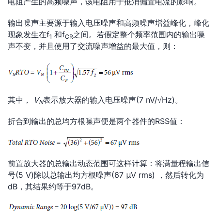
电阻产生的高频噪声，该电阻用于抵消偏置电流的影响。
输出噪声主要源于输入电压噪声和高频噪声增益峰化，峰化
现象发生在f
和f
之间。若假定整个频率范围内的输出噪
1
CR
声不变，并且使用了交流噪声增益的最大值，则：
其中，
V
表示放大器的输入电压噪声(7 nV/√Hz)。
N
折合到输出的总均方根噪声便是两个器件的RSS值：
前置放大器的总输出动态范围可这样计算：将满量程输出信
号(5 V)除以总输出均方根噪声(67 μV rms) ，然后转化为
dB，其结果约等于97dB。