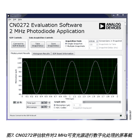
图7. CN0272评估软件对2 MHz可变光源进行数字化处理的屏幕截