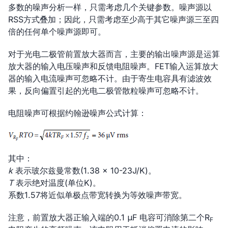
多数的噪声分析一样，只需考虑几个关键参数。噪声源以
RSS方式叠加；因此，只需考虑至少高于其它噪声源三至四
倍的任何单个噪声源即可。
对于光电二极管前置放大器而言，主要的输出噪声源是运算
放大器的输入电压噪声和反馈电阻噪声。FET输入运算放大
器的输入电流噪声可忽略不计。由于寄生电容具有滤波效
果，反向偏置引起的光电二极管散粒噪声可忽略不计。
电阻噪声可根据约翰逊噪声公式计算：
其中：
k
表示玻尔兹曼常数(1.38 × 10-23J/K)。
T
表示绝对温度(单位K)。
系数1.57将近似单极点带宽转换为等效噪声带宽。
注意，前置放大器正输入端的0.1 μF 电容可消除第二个R
F