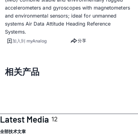
accelerometers and gyroscopes with magnetometers
and environmental sensors; ideal for unmanned
systems Air Data Attitude Heading Reference
Systems.
分享
加入到 myAnalog
相关产品
Latest Media
12
全部
技术文章