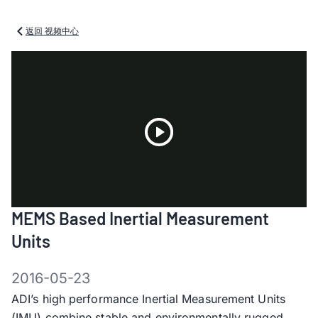
返回 视频中心
Play
MEMS Based Inertial Measurement
Video
Units
2016-05-23
ADI’s high performance Inertial Measurement Units
(IMU) combine stable and environmentally rugged