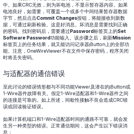
中。如果CRC无效，则为坏电池，不显示暂存器内容。如果
电池良好，如需要，可覆盖一个或多个中间结果暂存器数据
字节，然后点击
Commit Changes
按钮，将能接收到新数
据，可通过刷新检验。这是好消息。坏消息是需要找到正确
的密码。找到密码后，需要通过
Password
标签页上的
Set
Software Password
功能输入。该步骤之后，刷新
Mission
标签页上的任务结果，就又能访问记录器
i
Button上的全部功
能。注意，OneWireViewer不在文件中保存密码，程序关闭
时将丢失密码。
与适配器的通信错误
至此讨论的错误情形都与不同功能Viewer及潜在的
i
Button或
1-Wire器件故障有关。假定1-Wire适配器和1-Wire器件之间
的连接是可靠的。如上所述，间歇性接触不良会造成CRC错
误或回读验证错误。
如果计算机端口和1-Wire适配器时间的通路不可靠，就会发
生另一种类型的错误。正常通信期间，这会产生以下错误消
息：