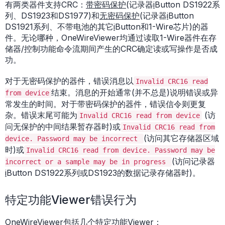
有两类器件支持CRC：
带密码保护
(记录器
i
Button DS1922系
列、DS1923和DS1977)和
无密码保护
(记录器
i
Button
DS1921系列、不带电池的其它
i
Button和1-Wire芯片)的器
件。无论哪种，OneWireViewer均通过读取1-Wire器件在存
储器/控制功能命令流期间产生的CRC确定读或写操作是否成
功。
对于无密码保护的器件，错误消息以
Invalid CRC16 read
结束。消息的开始通常(并不总是)说明错误或异
from device
常发生的时间。对于带密码保护的器件，错误信令则更复
杂。错误末尾可能为
(访
Invalid CRC16 read from device
问无保护的中间结果暂存器时)或
Invalid CRC16 read from
(访问其它存储器区域
device. Password may be incorrect
时)或
Invalid CRC16 read from device. Password may be
(访问记录器
incorrect or a sample may be in progress
i
Button DS1922系列或DS1923的数据记录存储器时)。
特定功能Viewer错误行为
OneWireViewer包括几个特定功能Viewer：