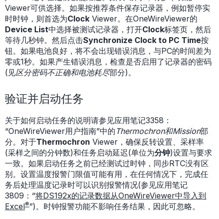
Viewer可供选择。如果按推荐条件保存记录器，例如暂停实
时时钟，则首选为
Clock
Viewer。在OneWireViewer的
Device List
中选择被测试记录器，打开
Clock
标签页，然后
等待几秒钟。然后点击
Synchronize Clock to PC Time
按
钮。如果电池良好，将不会出现错误消息，与PC的时间差为
零或1秒。如果产生错误消息，检查是否启用了记录器的密码
(见
区分密码不正确和电池耗尽
部分)。
验证并启动任务
关于如何启动任务的说明请参见应用笔记3358：
“OneWireViewer用户指南”中的
Thermochron和Mission
部
分。对于
Thermochron
Viewer，确保反转设置、采样率
(采样之间的分钟数)和任务启动延迟(单位为
分钟
)设置与要求
一致。如果启动任务之前已经测试过时钟，同步RTC没有区
别。设置温度报警门限值可能有用，在任何情况下，完成任
务后处理温度记录时可以识别报警情况(参见应用笔记
3809：“
将DS192x的记录数据从OneWireViewer中导入到
®
Excel
”)。时钟报警功能不影响任务结果，因此可忽略。