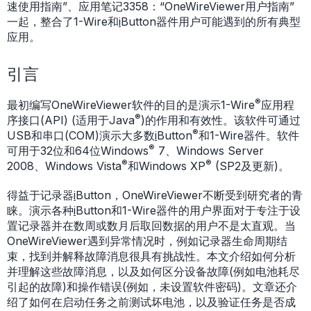
速使用指南”、应用笔记3358：“OneWireViewer用户指南”
一起，整合了1-Wire和
i
Button器件用户可能遇到的所有典型
应用。
引言
®
最初编写OneWireViewer软件的目的是演示1-Wire
应用程
®
序接口(API) (适用于Java
)的作用和有效性。该软件可通过
®
USB和串口(COM)演示大多数
i
Button
和1-Wire器件。软件
®
可用于32位和64位Windows
7、Windows Server
®
®
2008、Windows Vista
和Windows XP
(SP2及更新)。
得益于记录器
i
Button，OneWireViewer不断受到研究者的青
睐。演示各种
i
Button和1-Wire器件的用户界面对于专注于设
置记录器并在数周或数月后取回数据的用户不是太直观。当
OneWireViewer遇到异常情况时，例如记录器生命周期结
束，找到并解释故障消息很具有挑战性。本文介绍如何分析
并理解这些故障消息，以及如何区分设备故障(例如电池耗尽
引起的故障)和操作错误(例如，未设置软件密码)。文章还介
绍了如何在启动任务之前测试坏电池，以及验证任务是否成