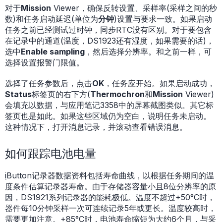
对于
Mission
Viewer，确保反转设置、采样率(采样之间的秒
数)和任务启动延迟(单位为
分钟
)设置与要求一致。如果启动
任务之前已经测试过时钟，同步RTC没有区别。对于要包含
在记录中的通道(温度，DS1923还有湿度，如果需要的话)，
选中
Enable sampling
，然后选择分辨率。和之前一样，可
选择设置报警门限值。
选择了任务参数后，点击
OK
，任务应开始。如果启动成功，
Status
标签页的右下方(
Thermochron
和
Mission
Viewer)
会填充以数据，与应用笔记3358中的屏幕截图类似。其它标
签页也是如此。如果这些区域仍为空白，说明任务未启动。
这种情况下，打开消息记录，并滚动查看错误消息。
如何跟踪电池电量
i
Button记录器数据资料包括寿命曲线，以根据任务期间的温
度条件估算记录器寿命。由于存储器容量小且8位分辨率的原
因，DS1921系列记录器的能耗极低。温度不超过+50°C时，
器件每10分钟采样一次可连续记录5年或更长。温度较高时，
需要更加注意。+85°C时，电池寿命缩短为大约6个月，与采