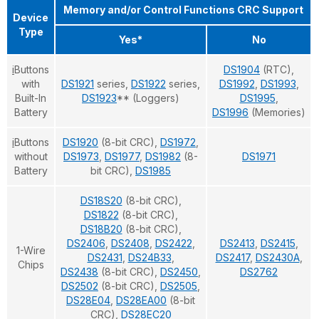
Memory and/or Control Functions CRC Support
Device
Type
Yes*
No
i
Buttons
DS1904
(RTC),
with
DS1921
series,
DS1922
series,
DS1992
,
DS1993
,
Built-In
DS1923
** (Loggers)
DS1995
,
Battery
DS1996
(Memories)
i
Buttons
DS1920
(8-bit CRC),
DS1972
,
without
DS1973
,
DS1977
,
DS1982
(8-
DS1971
Battery
bit CRC),
DS1985
DS18S20
(8-bit CRC),
DS1822
(8-bit CRC),
DS18B20
(8-bit CRC),
DS2406
,
DS2408
,
DS2422
,
DS2413
,
DS2415
,
1-Wire
DS2431
,
DS24B33
,
DS2417
,
DS2430A
,
Chips
DS2438
(8-bit CRC),
DS2450
,
DS2762
DS2502
(8-bit CRC),
DS2505
,
DS28E04
,
DS28EA00
(8-bit
CRC),
DS28EC20