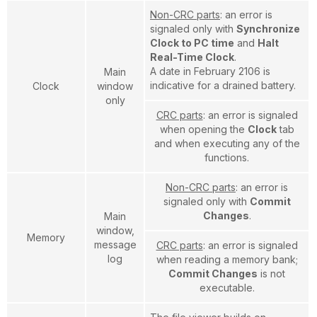
Non-CRC parts
: an error is
signaled only with
Synchronize
Clock to PC time
and
Halt
Real-Time Clock
.
A date in February 2106 is
Main
indicative for a drained battery.
Clock
window
only
CRC parts
: an error is signaled
when opening the
Clock
tab
and when executing any of the
functions.
Non-CRC parts
: an error is
signaled only with
Commit
Changes
.
Main
window,
Memory
message
CRC parts
: an error is signaled
log
when reading a memory bank;
Commit Changes
is not
executable.