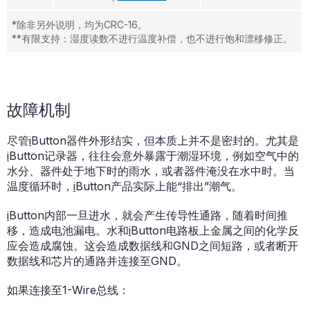
*除非另外说明，均为CRC-16。
**有限支持：湿度读数不进行温度补偿，也不进行饱和漂移修正。
故障机制
尽管
i
Button器件外形结实，但本质上并不是密封的。尤其是
i
Button记录器，往往会意外暴露于潮湿环境，例如空气中的
水分、器件处于地下时的雨水，或者器件淹没在水中时。当
温度循环时，
i
Button产品实际上能“排出”潮气。
i
Button内部一旦进水，就会产生传导性通路，随着时间推
移，造成电池漏电。水和
i
Button电路板上金属之间的化学反
应会造成腐蚀。这会造成数据线和GND之间短路，或者断开
数据线和芯片的通路并连接至GND。
如果连接至1-Wire总线：