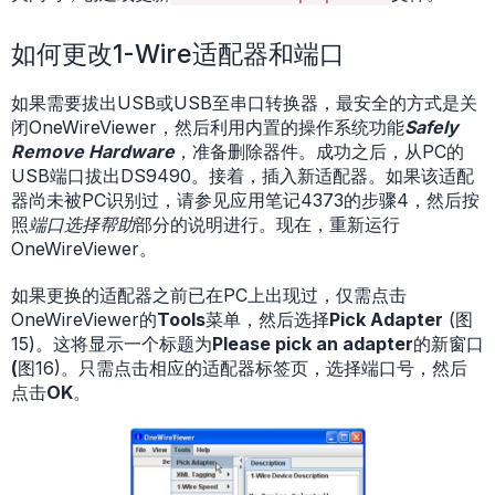
如何更改1-Wire适配器和端口
如果需要拔出USB或USB至串口转换器，最安全的方式是关
闭OneWireViewer，然后利用内置的操作系统功能
Safely
Remove Hardware
，准备删除器件。成功之后，从PC的
USB端口拔出DS9490。接着，插入新适配器。如果该适配
器尚未被PC识别过，请参见应用笔记4373的步骤4，然后按
照
端口选择帮助
部分的说明进行。现在，重新运行
OneWireViewer。
如果更换的适配器之前已在PC上出现过，仅需点击
OneWireViewer的
Tools
菜单，然后选择
Pick Adapter
(图
15)。这将显示一个标题为
Please pick an adapter
的新窗口
(
图16)。只需点击相应的适配器标签页，选择端口号，然后
点击
OK
。