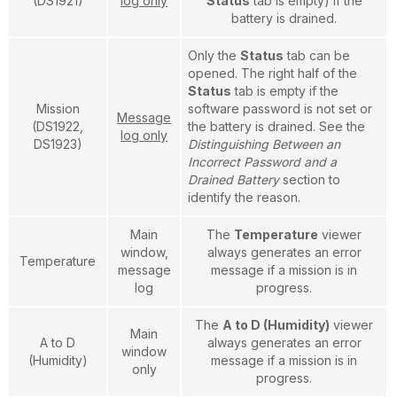
(DS1921)
log only
Status
tab is empty) if the
battery is drained.
Only the
Status
tab can be
opened. The right half of the
Status
tab is empty if the
Mission
software password is not set or
Message
(DS1922,
the battery is drained. See the
log only
DS1923)
Distinguishing Between an
Incorrect Password and a
Drained Battery
section to
identify the reason.
Main
The
Temperature
viewer
window,
always generates an error
Temperature
message
message if a mission is in
log
progress.
The
A to D (Humidity)
viewer
Main
A to D
always generates an error
window
(Humidity)
message if a mission is in
only
progress.