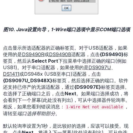
图10. Java设置向导，1-Wire端口选项中显示COM端口选项
点击显示所选适配器的正确标签页。对于USB适配器，如果
使用的是
DS9490R
或
DS9490B
适配器，点击
{DS9490}
标
签页，然后从
Select Port
下拉菜单中选择正确的端口(例如
USB1)。对于串口适配器，如果使用的是
DS9097U
、
DS1411
或DS948x (USB至串口)适配器，点击
{DS9097U_DS948X}
标签页，然后选择正确的端口。软件
还支持已停产的无源适配器，通过
{DS9097E}
标签页选择。
在选择了正确端口之后，点击
Next
。如果端口选择成功，将
会看到下一个屏幕(此处没有列出)，可从中选择器件轮询率。
相反，如果您看到错误消息：
，
1-Wire Net not available
请转至
端口选择帮助部分
。
默认轮询率设置为1秒，是比较好的选择，应该可以接受。现
在，点击
Next
，将进入下一屏幕(此处没有列出)，可从中选