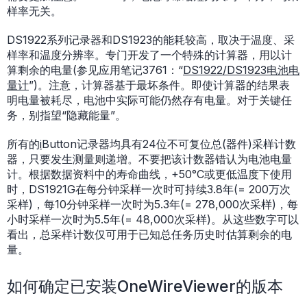
样率无关。
DS1922系列记录器和DS1923的能耗较高，取决于温度、采
样率和温度分辨率。专门开发了一个特殊的计算器，用以计
算剩余的电量(参见应用笔记3761：“
DS1922/DS1923电池电
量计
”)。注意，计算器基于最坏条件。即使计算器的结果表
明电量被耗尽，电池中实际可能仍然存有电量。对于关键任
务，别指望“隐藏能量”。
所有的
i
Button记录器均具有24位不可复位总(器件)采样计数
器，只要发生测量则递增。不要把该计数器错认为电池电量
计。根据数据资料中的寿命曲线，+50°C或更低温度下使用
时，DS1921G在每分钟采样一次时可持续3.8年(= 200万次
采样)，每10分钟采样一次时为5.3年(= 278,000次采样)，每
小时采样一次时为5.5年(= 48,000次采样)。从这些数字可以
看出，总采样计数仅可用于已知总任务历史时估算剩余的电
量。
如何确定已安装OneWireViewer的版本