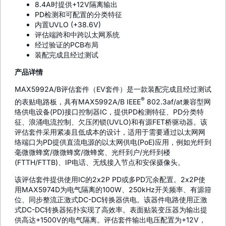
8.4A时提供+12V隔离输出
PD检测和可配置的分类特征
内置UVLO (+38.6V)
评估端跨和中跨以太网系统
经过验证的PCB布局
装配完成且经过测试
产品详情
MAX5992A/B评估套件（EV套件）是一款装配完成且经过测试
®
的表贴电路板，具有MAX5992A/B IEEE
802.3af/at兼容型网
络供电设备(PD)接口控制器IC，提供PD检测特征、PD分类特
征、浪涌电流控制、欠压闭锁(UVLO)和有源FET桥驱动器。该
评估套件采用紧凑且低成本的设计，适用于需要通过以太网网
络端口为PD提供直流电源的以太网供电(PoE)应用，例如光纤到
毫微微蜂窝/微微蜂窝/微蜂窝、光纤到户/光纤到楼
(FTTH/FTTB)、IP电话、无线接入节点和安保摄像头。
该评估套件提供使用IC的2x2P PD或多PD冗余配置。2x2P使
用MAX5974D为电气隔离的100W、250kHz开关频率、有源箝
位、同步整流正激式DC-DC转换器供电。该器件电路使用正激
式DC-DC转换器拓扑实现了高效率。表面贴装变压器为输出提
供高达+1500V的电气隔离。评估套件输出电压配置为+12V，