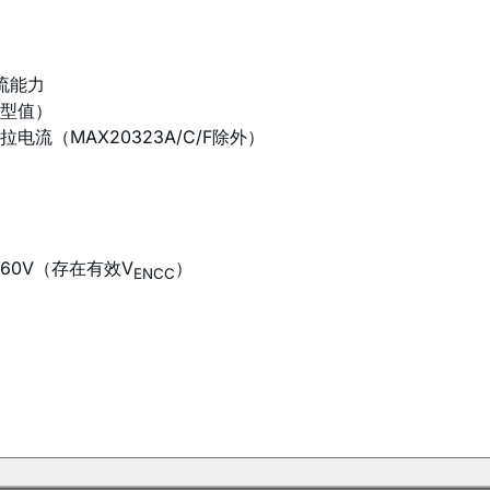
流能力
典型值）
流（MAX20323A/C/F除外）
60V（存在有效V
）
ENCC