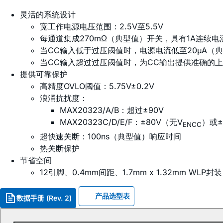
灵活的系统设计
宽工作电源电压范围：2.5V至5.5V
每通道集成270mΩ（典型值）开关，具有1A连续电
当CC输入低于过压阈值时，电源电流低至20µA（
当CC输入超过过压阈值时，为CC输出提供准确的上拉电
提供可靠保护
高精度OVLO阈值：5.75V±0.2V
浪涌抗扰度：
MAX20323/A/B：超过±90V
MAX20323C/D/E/F：±80V（无V
）或±
ENCC
超快速关断：100ns（典型值）响应时间
热关断保护
节省空间
12引脚、0.4mm间距、1.7mm x 1.32mm WLP封装
产品选型表
数据手册 (Rev. 2)