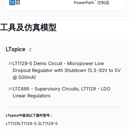
™
PowerPath
控制器
工具及仿真模型
LTspice
2
LT1129-5 Demo Circuit - Micropower Low
Dropout Regulator with Shutdown (5.5-30V to 5V
@ 500mA)
LTC695 - Supervisory Circuits, LT1129 - LDO
Linear Regulators
LTspice中提供以下器件型号：
LT1129
LT1129-3.3
LT1129-5