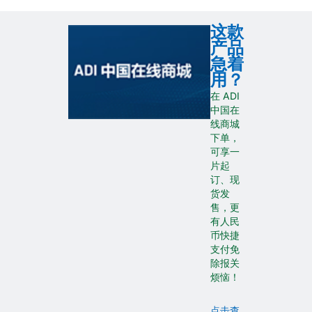
这款
产品
急着
用？
在 ADI
中国在
线商城
下单，
可享一
片起
订、现
货发
售，更
有人民
币快捷
支付免
除报关
烦恼！
点击查