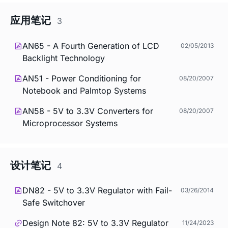
应用笔记
3
AN65 - A Fourth Generation of LCD
02/05/2013
Backlight Technology
AN51 - Power Conditioning for
08/20/2007
Notebook and Palmtop Systems
AN58 - 5V to 3.3V Converters for
08/20/2007
Microprocessor Systems
设计笔记
4
DN82 - 5V to 3.3V Regulator with Fail-
03/26/2014
Safe Switchover
Design Note 82: 5V to 3.3V Regulator
11/24/2023