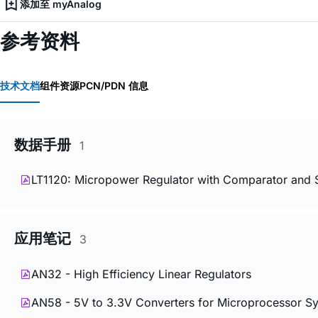
添加至 myAnalog
参考资料
技术文档
组件资源
PCN/PDN 信息
数据手册
1
LT1120: Micropower Regulator with Comparator and
应用笔记
3
AN32 - High Efficiency Linear Regulators
AN58 - 5V to 3.3V Converters for Microprocessor S