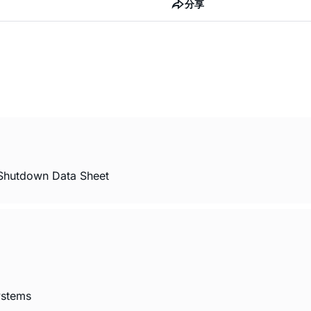
分享
 Shutdown Data Sheet
ystems