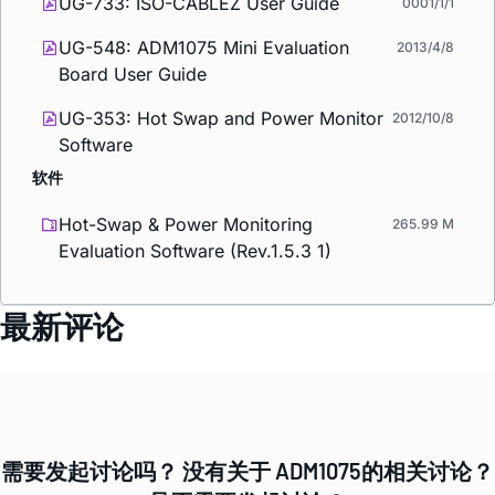
UG-733: ISO-CABLEZ User Guide
0001/1/1
UG-548: ADM1075 Mini Evaluation
2013/4/8
Board User Guide
UG-353: Hot Swap and Power Monitor
2012/10/8
Software
软件
Hot-Swap & Power Monitoring
265.99 M
Evaluation Software (Rev.1.5.3 1)
最新评论
需要发起讨论吗？ 没有关于 ADM1075的相关讨论？