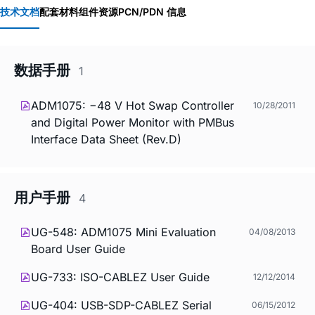
技术文档
配套材料
组件资源
PCN/PDN 信息
数据手册
1
ADM1075: −48 V Hot Swap Controller
10/28/2011
and Digital Power Monitor with PMBus
Interface Data Sheet (Rev.D)
用户手册
4
UG-548: ADM1075 Mini Evaluation
04/08/2013
Board User Guide
UG-733: ISO-CABLEZ User Guide
12/12/2014
UG-404: USB-SDP-CABLEZ Serial
06/15/2012