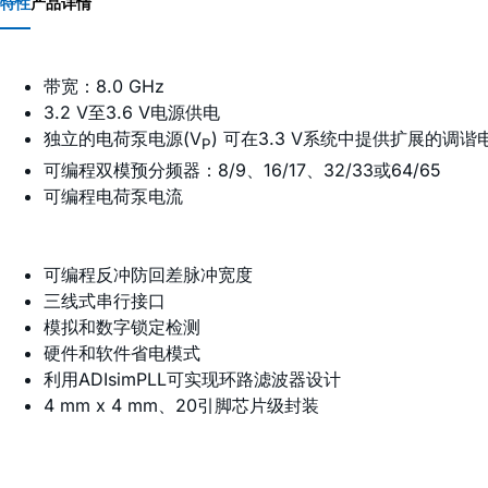
特性
产品详情
带宽：8.0 GHz
3.2 V至3.6 V电源供电
独立的电荷泵电源(V
) 可在3.3 V系统中提供扩展的调谐
P
可编程双模预分频器：8/9、16/17、32/33或64/65
可编程电荷泵电流
可编程反冲防回差脉冲宽度
三线式串行接口
模拟和数字锁定检测
硬件和软件省电模式
利用ADIsimPLL可实现环路滤波器设计
4 mm x 4 mm、20引脚芯片级封装