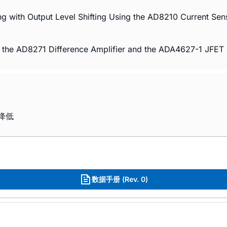
ng with Output Level Shifting Using the AD8210 Current Sen
g the AD8271 Difference Amplifier and the ADA4627-1 JFET
并降低
数据手册 (Rev. 0)