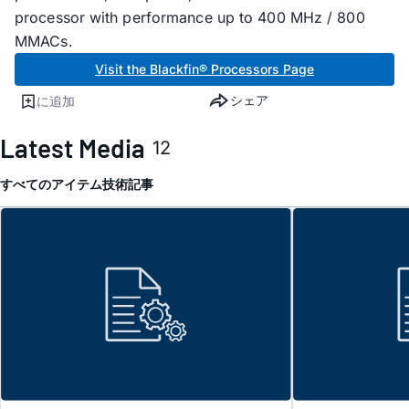
processor with performance up to 400 MHz / 800
MMACs.
Visit the Blackfin® Processors Page
シェア
に追加
Latest Media
12
すべてのアイテム
技術記事