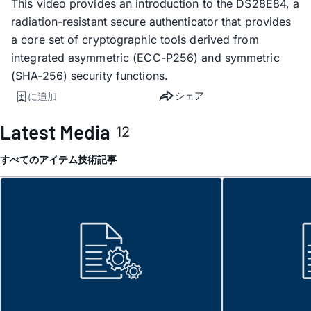
This video provides an introduction to the DS28E84, a
radiation-resistant secure authenticator that provides
a core set of cryptographic tools derived from
integrated asymmetric (ECC-P256) and symmetric
(SHA-256) security functions.
シェア
に追加
Latest Media
12
すべてのアイテム
技術記事