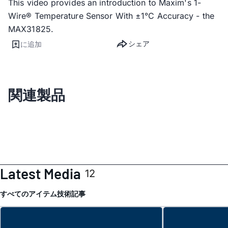
This video provides an introduction to Maxim's 1-
Wire® Temperature Sensor With ±1°C Accuracy - the
MAX31825.
シェア
に追加
関連製品
Latest Media
12
すべてのアイテム
技術記事