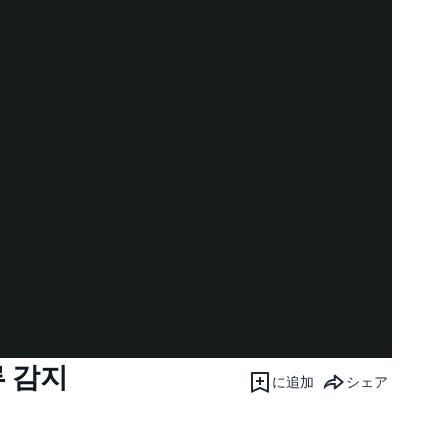
 감지
に追加
シェア