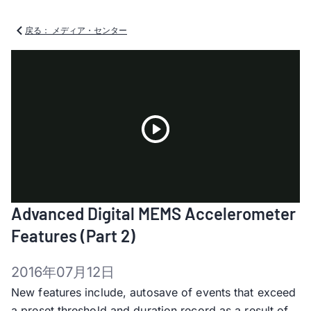
戻る： メディア・センター
Play
Advanced Digital MEMS Accelerometer
Video
Features (Part 2)
2016年07月12日
New features include, autosave of events that exceed
a preset threshold and duration record as a result of