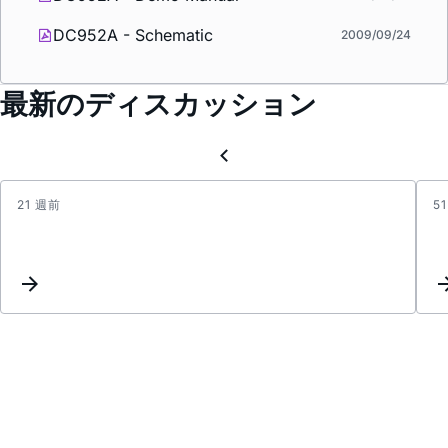
DC952A - Schematic
2009/09/24
最新のディスカッション
21 週前
5
is
there
an
eval
board
for
this
devic