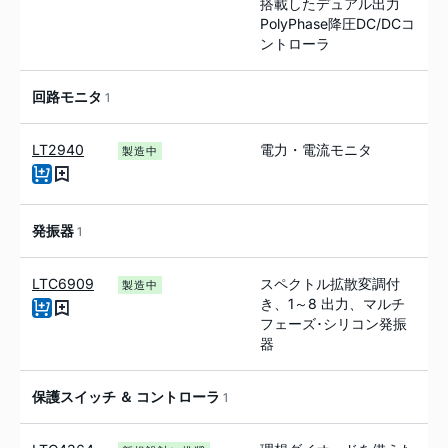
搭載したデュアル出力
PolyPhase降圧DC/DCコ
ントローラ
回路モニタ
1
LT2940
電力・電流モニタ
製造中
発振器
1
LTC6909
スペクトル拡散変調付
製造中
き、1～8 出力、マルチ
フェーズ･シリコン発振
器
保護スイッチ ＆ コントローラ
1