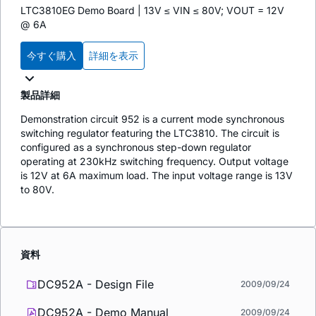
LTC3810EG Demo Board | 13V ≤ VIN ≤ 80V; VOUT = 12V
@ 6A
今すぐ購入
詳細を表示
製品詳細
Demonstration circuit 952 is a current mode synchronous
switching regulator featuring the LTC3810. The circuit is
configured as a synchronous step-down regulator
operating at 230kHz switching frequency. Output voltage
is 12V at 6A maximum load. The input voltage range is 13V
to 80V.
資料
DC952A - Design File
2009/09/24
DC952A - Demo Manual
2009/09/24