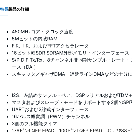
特長
製品の詳細
450MHzコア・クロック速度
5Mビットの内蔵RAM
FIR、IIR、およびFFTアクセラレータ
16ビット幅SDR SDRAM外部メモリ・インターフェース
S/P DIF Tx/Rx、8チャンネル非同期サンプル
ース（DAI）
スキャッタ／ギャザDMA、遅延ラインDMAなどの十分に
I2S、左詰めサンプル・ペア、DSPシリアルおよびTDM
マスタおよびスレーブ・モードをサポートする2個のSPI
UARTおよび2線式インターフェース
16パルス幅変調（PWM）チャンネル
3個のフル機能タイマ
176ピンLQFP EPAD、100ピンLQFP EPAD、および