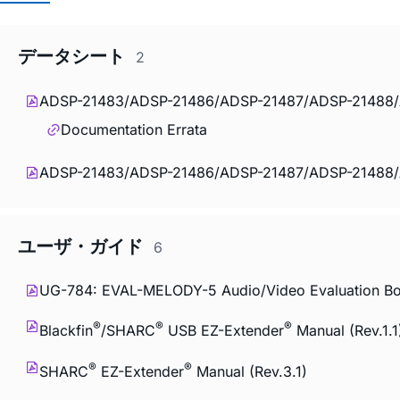
データシート
2
ADSP-21483/ADSP-21486/ADSP-21487/ADSP-21488/AD
Documentation Errata
ADSP-21483/ADSP-21486/ADSP-21487/ADSP-21
ユーザ・ガイド
6
UG-784: EVAL-MELODY-5 Audio/Video Evaluation Bo
®
®
®
Blackfin
/SHARC
USB EZ-Extender
Manual (Rev.1.1
®
®
SHARC
EZ-Extender
Manual (Rev.3.1)