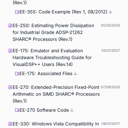
(Rev.1)
EE-355: Code Example (Rev 1, 08/2012)
EE-250: Estimating Power Dissipation
05/25/2005
for Industrial Grade ADSP-21262
SHARC® Processors (Rev.1)
EE-175: Emulator and Evaluation
05/21/2007
Hardware Troubleshooting Guide for
VisualDSP++ Users (Rev.14)
EE-175: Associated Files
EE-270: Extended-Precision Fixed-Point
07/08/2005
Arithmetic on SIMD SHARC® Processors
(Rev.1)
EE-270 Software Code
EE-330: Windows Vista Compatibility in
08/31/2007