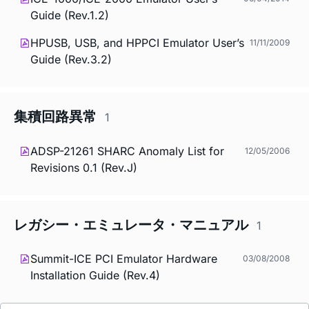
Guide (Rev.1.2)
HPUSB, USB, and HPPCI Emulator User’s
11/11/2009
Guide (Rev.3.2)
集積回路異常
1
ADSP-21261 SHARC Anomaly List for
12/05/2006
Revisions 0.1 (Rev.J)
レガシー・エミュレータ・マニュアル
1
Summit-ICE PCI Emulator Hardware
03/08/2008
Installation Guide (Rev.4)