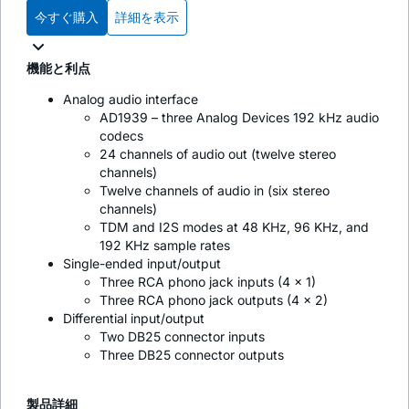
今すぐ購入
詳細を表示
機能と利点
Analog audio interface
AD1939 – three Analog Devices 192 kHz audio
codecs
24 channels of audio out (twelve stereo
channels)
Twelve channels of audio in (six stereo
channels)
TDM and I2S modes at 48 KHz, 96 KHz, and
192 KHz sample rates
Single-ended input/output
Three RCA phono jack inputs (4 x 1)
Three RCA phono jack outputs (4 x 2)
Differential input/output
Two DB25 connector inputs
Three DB25 connector outputs
製品詳細