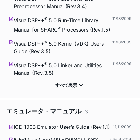
Preprocessor Manual (Rev.3.4)
®
11/13/2009
VisualDSP++
5.0 Run-Time Library
®
Manual for SHARC
Processors (Rev.1.5)
®
11/13/2009
VisualDSP++
5.0 Kernel (VDK) Users
Guide (Rev.3.5)
®
11/13/2009
VisualDSP++
5.0 Linker and Utilities
Manual (Rev.3.5)
エミュレータ・マニュアル
3
ICE-100B Emulator User’s Guide (Rev.1.1)
11/11/2009
ICE-1000/ICE-2000 Emulator User’s
06/04/2014