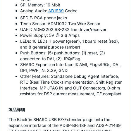
SPI Memory: 16 Mbit
Analog Audio:
AD1939
Codec
SPDIF: RCA phone jacks
Temp Sensor: ADM1032 Two Wire Sensor
UART: ADM3202 RS-232 line driver/receiver
Power Supply: 5V @ 3.6 Amps
LEDs: 10 LEDs: 1 power (green), 1 board reset (red),
and 8 general purpose (amber)
Push Buttons: (5) push buttons: (1) reset, (2)
connected to DAI, (2). IRQ/Flag
SHARC Expansion Interface II: AMI, Flags/IRQs, DAI,
DPI, PWR_IN, 3.3V, GND
Other Features: Standalone Debug Agent Interface,
RTC (Real Time Clock) implementation, Shift Register
Interface, MP JTAG IN and OUT Connectors, 0-ohm
resistors for DSP current measurement, CE compliant
製品詳細
The Blackfin SHARC USB EZ-Extender plugs onto the
expansion interface of the ADSP-BF518F and ADSP-21469