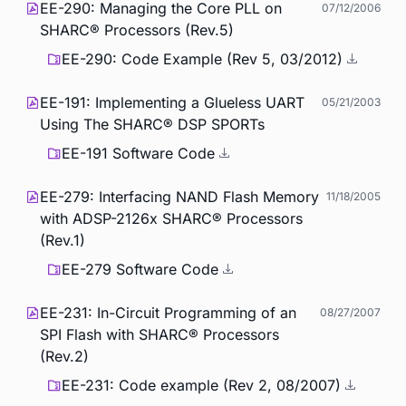
EE-290: Managing the Core PLL on
07/12/2006
SHARC® Processors (Rev.5)
EE-290: Code Example (Rev 5, 03/2012)
EE-191: Implementing a Glueless UART
05/21/2003
Using The SHARC® DSP SPORTs
EE-191 Software Code
EE-279: Interfacing NAND Flash Memory
11/18/2005
with ADSP-2126x SHARC® Processors
(Rev.1)
EE-279 Software Code
EE-231: In-Circuit Programming of an
08/27/2007
SPI Flash with SHARC® Processors
(Rev.2)
EE-231: Code example (Rev 2, 08/2007)