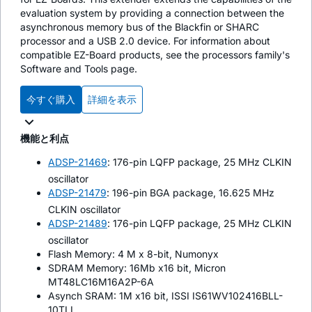
evaluation system by providing a connection between the
asynchronous memory bus of the Blackfin or SHARC
processor and a USB 2.0 device. For information about
compatible EZ-Board products, see the processors family's
Software and Tools page.
今すぐ購入
詳細を表示
機能と利点
ADSP-21469
: 176-pin LQFP package, 25 MHz CLKIN
oscillator
ADSP-21479
: 196-pin BGA package, 16.625 MHz
CLKIN oscillator
ADSP-21489
: 176-pin LQFP package, 25 MHz CLKIN
oscillator
Flash Memory: 4 M x 8-bit, Numonyx
SDRAM Memory: 16Mb x16 bit, Micron
MT48LC16M16A2P-6A
Asynch SRAM: 1M x16 bit, ISSI IS61WV102416BLL-
10TLI