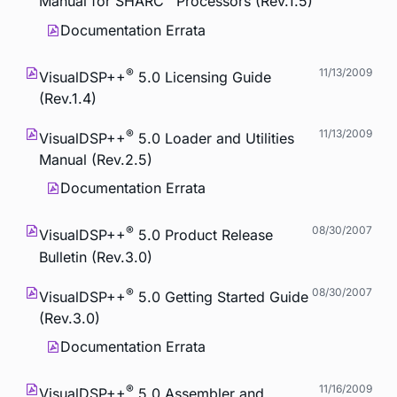
Manual for SHARC
Processors (Rev.1.5)
Documentation Errata
®
11/13/2009
VisualDSP++
5.0 Licensing Guide
(Rev.1.4)
®
11/13/2009
VisualDSP++
5.0 Loader and Utilities
Manual (Rev.2.5)
Documentation Errata
®
08/30/2007
VisualDSP++
5.0 Product Release
Bulletin (Rev.3.0)
®
08/30/2007
VisualDSP++
5.0 Getting Started Guide
(Rev.3.0)
Documentation Errata
®
11/16/2009
VisualDSP++
5.0 Assembler and