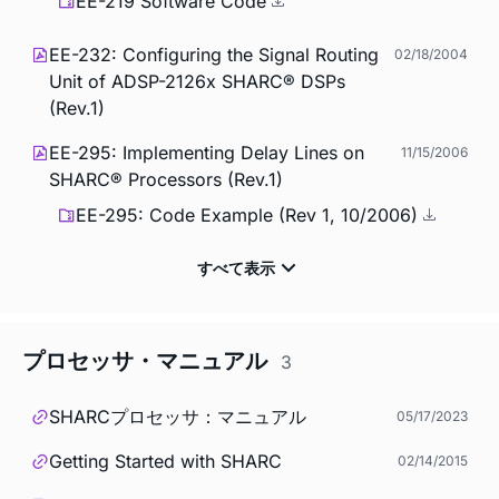
EE-219 Software Code
EE-232: Configuring the Signal Routing
02/18/2004
Unit of ADSP-2126x SHARC® DSPs
(Rev.1)
EE-295: Implementing Delay Lines on
11/15/2006
SHARC® Processors (Rev.1)
EE-295: Code Example (Rev 1, 10/2006)
プロセッサ・マニュアル
3
SHARCプロセッサ：マニュアル
05/17/2023
Getting Started with SHARC
02/14/2015