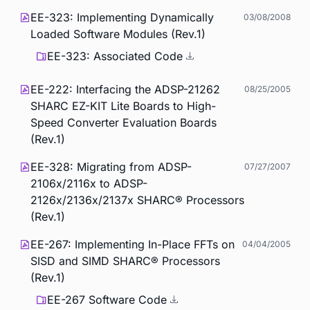
EE-323: Implementing Dynamically
03/08/2008
Loaded Software Modules (Rev.1)
EE-323: Associated Code
EE-222: Interfacing the ADSP-21262
08/25/2005
SHARC EZ-KIT Lite Boards to High-
Speed Converter Evaluation Boards
(Rev.1)
EE-328: Migrating from ADSP-
07/27/2007
2106x/2116x to ADSP-
2126x/2136x/2137x SHARC® Processors
(Rev.1)
EE-267: Implementing In-Place FFTs on
04/04/2005
SISD and SIMD SHARC® Processors
(Rev.1)
EE-267 Software Code