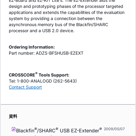
EZ-Board and EZ-KIT Lite’s. The EZ-Extender aids the
design and prototyping phases of the processor targeted
applications and extends the capabilities of the evaluation
system by providing a connection between the
asynchronous memory bus of the Blackfin/SHARC
processor and a USB 2.0 device.
Ordering Information:
Part number: ADZS-BFSHUSB-EZEXT
®
CROSSCORE
Tools Support:
Tel: 1-800-ANALOGD (262-5643)
Contact Support
資料
®
®
®
2009/05/07
Blackfin
/SHARC
USB EZ-Extender