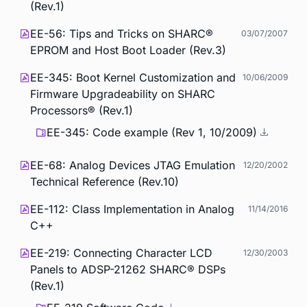
(Rev.1)
EE-56: Tips and Tricks on SHARC®
03/07/2007
EPROM and Host Boot Loader (Rev.3)
EE-345: Boot Kernel Customization and
10/06/2009
Firmware Upgradeability on SHARC
Processors® (Rev.1)
EE-345: Code example (Rev 1, 10/2009)
EE-68: Analog Devices JTAG Emulation
12/20/2002
Technical Reference (Rev.10)
EE-112: Class Implementation in Analog
11/14/2016
C++
EE-219: Connecting Character LCD
12/30/2003
Panels to ADSP-21262 SHARC® DSPs
(Rev.1)