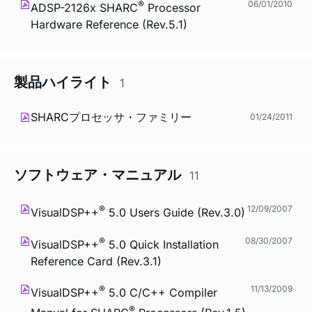
®
06/01/2010
ADSP-2126x SHARC
Processor
Hardware Reference (Rev.5.1)
製品ハイライト
1
SHARCプロセッサ・ファミリー
01/24/2011
ソフトウェア・マニュアル
11
®
12/09/2007
VisualDSP++
5.0 Users Guide (Rev.3.0)
®
08/30/2007
VisualDSP++
5.0 Quick Installation
Reference Card (Rev.3.1)
®
11/13/2009
VisualDSP++
5.0 C/C++ Compiler
®