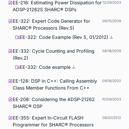
EE-216: Estimating Power Dissipation for
12/29/2003
ADSP-21262S SHARC® DSPs
EE-322: Expert Code Generator for
06/15/2009
SHARC® Processors (Rev.5)
EE-322: Code Example (Rev 5, 01/2012)
EE-332: Cycle Counting and Profiling
08/18/2009
(Rev.2)
EE-332: Code example
EE-128: DSP in C++: Calling Assembly
09/18/2002
Class Member Functions From C++
EE-208: Considering the ADSP-21262
10/09/2003
SHARC® DSP
EE-355: Expert In-Circuit FLASH
08/20/2012
Programmer for SHARC® Processors