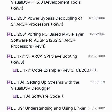
VisualDSP++ 5.0 Development Tools
(Rev.1)
EE-253: Power Bypass Decoupling of
12/05/2006
SHARC® Processors (Rev.1)
EE-255: Porting PC-Based MP3 Player
11/18/2004
Software to ADSP-21262 SHARC®
Processors (Rev.1)
EE-177: SHARC® SPI Slave Booting
05/02/2003
(Rev.3)
EE-177: Code Example (Rev 3, 01/2007)
EE-104: Setting Up Streams with the
11/05/1999
VisualDSP Debugger
EE-104 Software Code
EE-69: Understanding and Using Linker
09/17/2002