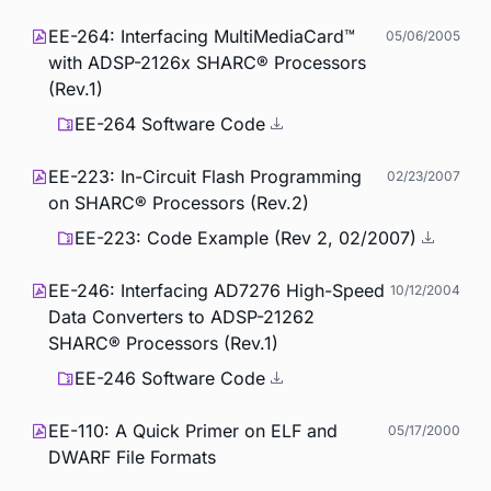
EE-264: Interfacing MultiMediaCard™
05/06/2005
with ADSP-2126x SHARC® Processors
(Rev.1)
EE-264 Software Code
EE-223: In-Circuit Flash Programming
02/23/2007
on SHARC® Processors (Rev.2)
EE-223: Code Example (Rev 2, 02/2007)
EE-246: Interfacing AD7276 High-Speed
10/12/2004
Data Converters to ADSP-21262
SHARC® Processors (Rev.1)
EE-246 Software Code
EE-110: A Quick Primer on ELF and
05/17/2000
DWARF File Formats