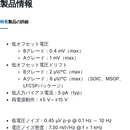
製品情報
特長
製品の詳細
低オフセット電圧
Bグレード：0.4 mV（max）
Aグレード：1 mV（max）
低オフセット電圧ドリフト
Bグレード：2 μV/°C（max）
Aグレード：8 μV/°C（max）（SOIC、MSOP、
LFCSPパッケージ）
低入力バイアス電流：5 pA（typ）
両電源動作：±5 V～±15 V
低電圧ノイズ：0.45 µV p-p @ 0.1 Hz ～ 10 Hz
電圧ノイズ密度：7.30 nV/√Hz @ f = 1 kHz