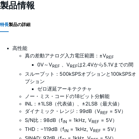
製品情報
特長
製品の詳細
高性能
真の差動アナログ入力電圧範囲：±V
REF
0V～V
、V
は2.4Vから5.1Vまでの間
REF
REF
スループット：500kSPSオプションと100kSPSオ
プション
ゼロ遅延アーキテクチャ
ノー・ミス・コードの18ビット分解能
INL：±1LSB（代表値）、±2LSB（最大値）
ダイナミック・レンジ：99dB（V
= 5V）
REF
S/N比：98dB（f
= 1kHz, V
= 5V）
IN
REF
THD：−119dB（f
= 1kHz, V
= 5V）
IN
REF
SINAD: 97dB（f
= 1kHz, V
= 5V）