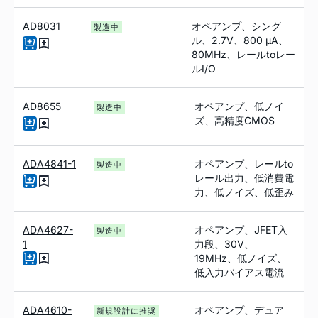
AD8031
オペアンプ、シング
製造中
ル、2.7V、800
µ
A、
80MHz、レール
to
レー
ルI/O
AD8655
オペアンプ、低ノイ
製造中
ズ、高精度CMOS
ADA4841-1
オペアンプ、レールto
製造中
レール出力、低消費電
力、低ノイズ、低歪み
ADA4627-
オペアンプ、JFET入
製造中
1
力段、30V、
19MH
z
、低ノイズ、
低入力バイアス電流
ADA4610-
オペアンプ、デュア
新規設計に推奨