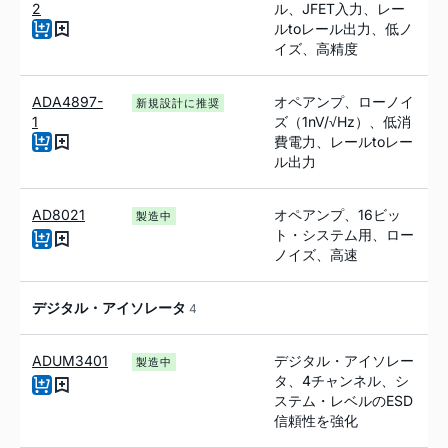
2
ル、JFET入力、レー
ルtoレール出力、低ノ
イズ、高精度
ADA4897-
オペアンプ、ローノイ
新規設計に推奨
1
ズ（1nV/√Hz）、低消
費電力、レールtoレー
ル出力
AD8021
オペアンプ、16ビッ
製造中
ト・システム用、ロー
ノイズ、高速
デジタル・アイソレータ
4
ADUM3401
デジタル・アイソレー
製造中
タ、4チャンネル、シ
ステム・レベルのESD
信頼性を強化