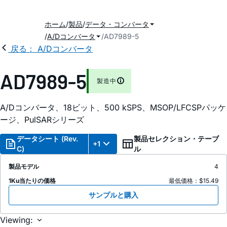
ホーム
製品
データ・コンバータ
A/Dコンバータ
AD7989-5
戻る： A/Dコンバータ
AD7989-5
製造中
A/Dコンバータ、18ビット、500
k
SPS、MSOP/LFCSPパッケ
ージ、P
ul
SARシリーズ
データシート (Rev.
製品セレクション・テーブ
+1
C)
ル
製品モデル
4
1Ku当たりの価格
最低価格：$15.49
サンプルと購入
Viewing: