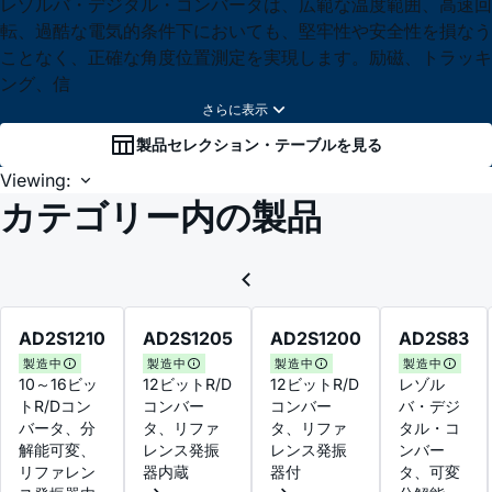
レゾルバ・デジタル・コンバータは、広範な温度範囲、高速回
転、過酷な電気的条件下においても、堅牢性や安全性を損なう
ことなく、正確な角度位置測定を実現します。励磁、トラッキ
ング、信
製品セレクション・テーブルを見る
Viewing:
カテゴリー内の製品
AD2S1210
AD2S1205
AD2S1200
AD2S83
製造中
製造中
製造中
製造中
10～16ビッ
12ビットR/D
12ビットR/D
レゾル
トR/Dコン
コンバー
コンバー
バ・デジ
バータ、分
タ、リファ
タ、リファ
タル・コ
解能可変、
レンス発振
レンス発振
ンバー
リファレン
器内蔵
器付
タ、可変