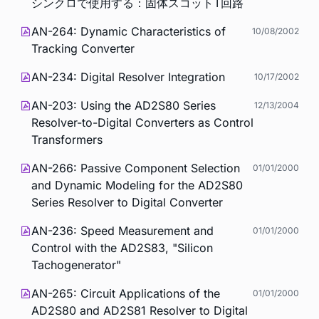
シンクロで使用する：固体スコットT回路
AN-264: Dynamic Characteristics of
10/08/2002
Tracking Converter
AN-234: Digital Resolver Integration
10/17/2002
AN-203: Using the AD2S80 Series
12/13/2004
Resolver-to-Digital Converters as Control
Transformers
AN-266: Passive Component Selection
01/01/2000
and Dynamic Modeling for the AD2S80
Series Resolver to Digital Converter
AN-236: Speed Measurement and
01/01/2000
Control with the AD2S83, "Silicon
Tachogenerator"
AN-265: Circuit Applications of the
01/01/2000
AD2S80 and AD2S81 Resolver to Digital