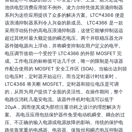
池供电型消费应用皆不例外。凌力尔特凭借其浪涌抑制器
系列为这些应用提供了众多的解决方案。LTC
4366 便是
®
该浪涌抑制器系列令人兴奋的新成员。 LTC4366 是一款
采用浮动拓扑的高电压浪涌抑制器，这使它能够抑制远远
超过其绝对最大额定值的瞬态电压。两个并联稳压器允许
器件随电源向上浮动，并将瞬变抑制在用户定义的电平。
电压调节借助一个受控于 LTC4366 的外部 MOSFET 完
成。工作电压的标称值可达几千伏，唯一的限制是与该器
件配合使用的 MOSFET 安全工作区 (SOA)。当输出达到箝
位电压时，定时器开始运行。而当定时器计时结束时，
LTC4366 将关断 MOSFET。定时器和箝位电压是可调
的，从而为用户提供了全面的灵活性。在操作期间，整个
电路仅消耗几毫安电流。该器件停机时电流可以低于
20µA，因而使其成为那些注重功耗之设计的理想解决方
案。 高电压应用包括保护器件免受电动机瞬变、耦合的过
压、不正确的输入电源或电源故障的影响。传统的保护电
路依靠笨重的电感器、电容器、保险丝和瞬态电压抑制器