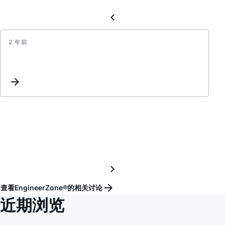
2 年前
max3
串
口
引
入
噪
声
问
题
查看EngineerZone®的相关讨论
近期浏览