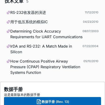
技术文章
5
RS-232收发器的演进
11/12/2010
用于低压系统的模拟IC
04/23/2010
Determining Clock Accuracy
08/07/2003
Requirements for UART Communications
IrDA and RS-232: A Match Made in
07/22/2004
Silicon
How Continuous Positive Airway
05/10/2010
Pressure (CPAP) Respiratory Ventilation
Systems Function
数据手册
这是最新版本的数据手册
数据手册 (Rev. 13)