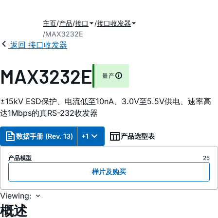
主页
产品
接口
接口收发器
MAX3232E
2
返回 接口收发器
MAX3232E
量产
±15kV ESD保护、电流低至10nA、3.0V至5.5V供电、速率高
达1Mbps的真RS-232收发器
数据手册 (Rev. 13)
+1
产品选型表
产品模型
25
样片及购买
Viewing:
概述