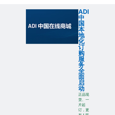
ADI
中
国
本
地
化
订
购
服
务
全
面
启
动
正品现
货、一
片起
订，更
有人民