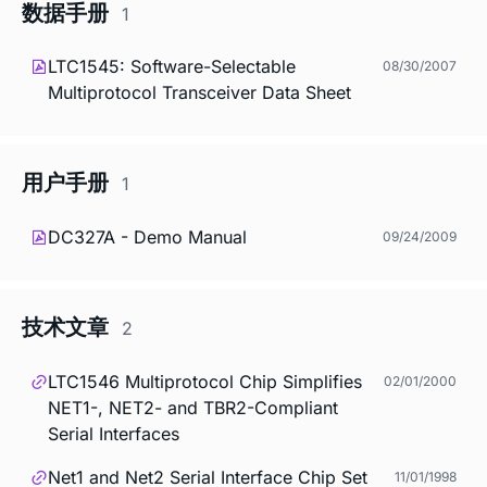
数据手册
1
LTC1545: Software-Selectable
08/30/2007
Multiprotocol Transceiver Data Sheet
用户手册
1
DC327A - Demo Manual
09/24/2009
技术文章
2
LTC1546 Multiprotocol Chip Simplifies
02/01/2000
NET1-, NET2- and TBR2-Compliant
Serial Interfaces
Net1 and Net2 Serial Interface Chip Set
11/01/1998