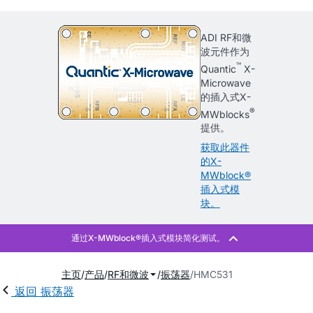
ADI RF和微
波元件作为
™
Quantic
X-
Microwave
的插入式X-
®
MWblocks
提供。
获取此器件
的X-
MWblock®
插入式模
块。
主页
产品
RF和微波
振荡器
HMC531
返回 振荡器