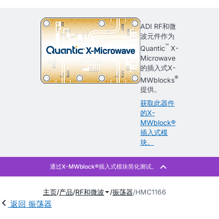
ADI RF和微
波元件作为
™
Quantic
X-
Microwave
的插入式X-
®
MWblocks
提供。
获取此器件
的X-
MWblock®
插入式模
块。
主页
产品
RF和微波
振荡器
HMC1166
返回 振荡器