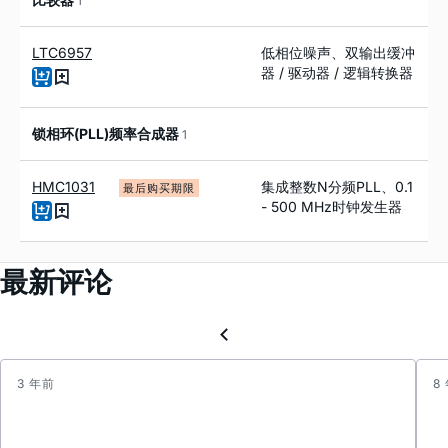
1
LTC6957
低相位噪声、双输出缓冲
器 / 驱动器 / 逻辑转换器
锁相环(PLL)频率合成器
1
HMC1031
集成整数N分频PLL、0.1
最后购买期限
- 500 MHz时钟发生器
最新评论
3 年前
8
HMC1