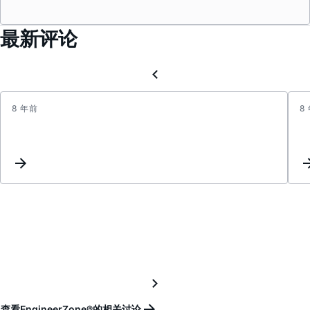
最新评论
8 年前
8
ADXL
所
能
测
量
外
界
振
动
的
频
率
查看EngineerZone®的相关讨论