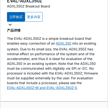
EVAL-ADXL350Z
ADXL350Z Breakout Board
立即购买
更多内容
产品详情
The EVAL-ADXL350Z is a simple breakout board that
enables easy connection of an
ADXL350
into an existing
system. Due to its small size, the EVAL-ADXL350Z has
minimal effect on performance of the system and of the
accelerometer, and thus it is ideal for evaluation of the
ADXL350 in an existing system. Note that the ADXL350
must be communicated with digitally via SPI or I2C. No
processor is included with the EVAL-ADXL350Z; firmware
must be supplied externally by the user. For evaluation
boards that include a processor, please see the
EVAL-ADXL350Z-M and EVAL-ADXL350Z-S