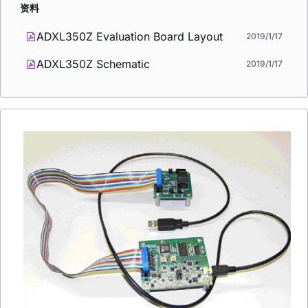
资料
ADXL350Z Evaluation Board Layout
2019/1/17
ADXL350Z Schematic
2019/1/17