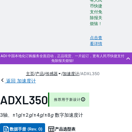
币快捷
支付免
除报关
烦恼！
点击查
看详情
主页
产品
传感器
加速度计
ADXL350
返回 加速度计
ADXL350
推荐用于新设计
3轴、±1
g
/±2
g
/±4
g
/±8
g
数字加速度计
数据手册 (Rev. 0)
产品选型表