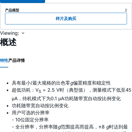
产品模型
2
样片及购买
Viewing:
概述
特性
产品详情
具有最小/最大规格的出色零
g
偏置精度和稳定性
超低功耗：V
= 2.5 V时（典型值），测量模式下低至45
S
μA，待机模式下为0.1 μA功耗随带宽自动按比例变化
功耗随带宽自动按比例变化
用户可选的分辨率
- 10位固定分辨率
- 全分辨率，分辨率随
g
范围提高而提高，±8
g
时达到最