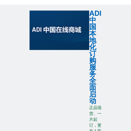
ADI
中
国
本
地
化
订
购
服
务
全
面
启
动
正品现
货、一
片起
订，更
有人民