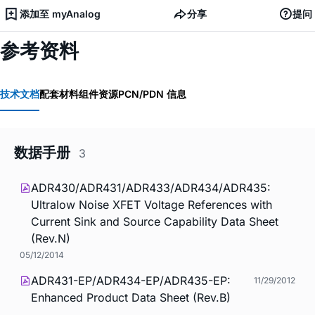
添加至 myAnalog
分享
提问
参考资料
技术文档
配套材料
组件资源
PCN/PDN 信息
数据手册
3
ADR430/ADR431/ADR433/ADR434/ADR435:
Ultralow Noise XFET Voltage References with
Current Sink and Source Capability Data Sheet
(Rev.N)
05/12/2014
ADR431-EP/ADR434-EP/ADR435-EP:
11/29/2012
Enhanced Product Data Sheet (Rev.B)