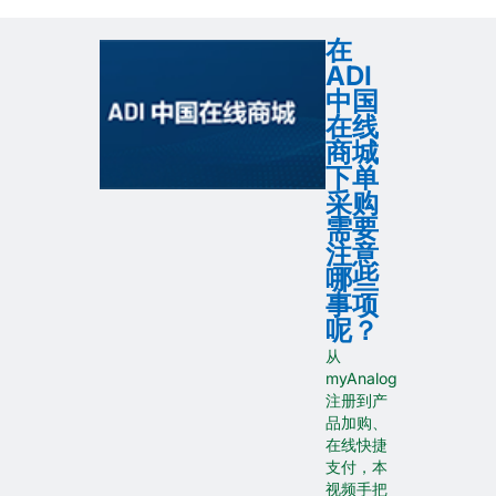
在
ADI
中国
在线
商城
下单
采购
需要
注意
哪些
事项
呢？
从
myAnalog
注册到产
品加购、
在线快捷
支付，本
视频手把