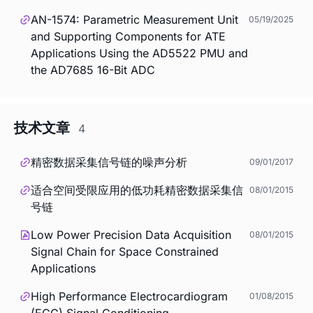
AN-1574: Parametric Measurement Unit
05/19/2025
and Supporting Components for ATE
Applications Using the AD5522 PMU and
the AD7685 16-Bit ADC
技术文章
4
精密数据采集信号链的噪声分析
09/01/2017
适合空间受限应用的低功耗精密数据采集信
08/01/2015
号链
Low Power Precision Data Acquisition
08/01/2015
Signal Chain for Space Constrained
Applications
High Performance Electrocardiogram
01/08/2015