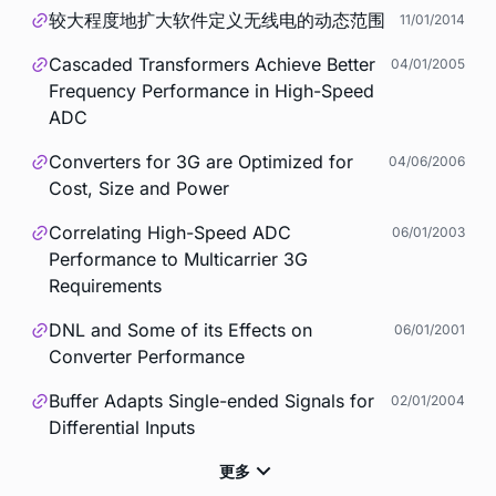
较大程度地扩大软件定义无线电的动态范围
11/01/2014
Cascaded Transformers Achieve Better
04/01/2005
Frequency Performance in High-Speed
ADC
Converters for 3G are Optimized for
04/06/2006
Cost, Size and Power
Correlating High-Speed ADC
06/01/2003
Performance to Multicarrier 3G
Requirements
DNL and Some of its Effects on
06/01/2001
Converter Performance
Buffer Adapts Single-ended Signals for
02/01/2004
Differential Inputs