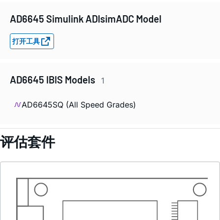
AD6645 Simulink ADIsimADC Model
打开工具
AD6645 IBIS Models
1
AD6645SQ (All Speed Grades)
评估套件