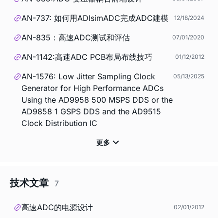
AN-737: 如何用ADIsimADC完成ADC建模
12/18/2024
AN-835：高速ADC测试和评估
07/01/2020
AN-1142:高速ADC PCB布局布线技巧
01/12/2012
AN-1576: Low Jitter Sampling Clock
05/13/2025
Generator for High Performance ADCs
Using the AD9958 500 MSPS DDS or the
AD9858 1 GSPS DDS and the AD9515
Clock Distribution IC
技术文章
7
高速ADC的电源设计
02/01/2012