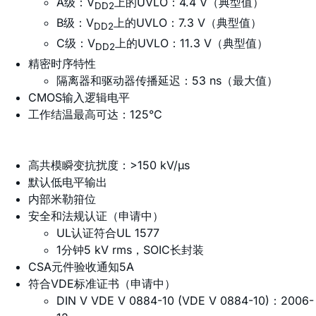
A级：V
上的UVLO：4.4 V（典型值）
DD2
B级：V
上的UVLO：7.3 V（典型值）
DD2
C级：V
上的UVLO：11.3 V（典型值）
DD2
精密时序特性
隔离器和驱动器传播延迟：53 ns（最大值）
CMOS输入逻辑电平
工作结温最高可达：125°C
高共模瞬变抗扰度：>150 kV/µs
默认低电平输出
内部米勒箝位
安全和法规认证（申请中）
UL认证符合UL 1577
1分钟5 kV rms，SOIC长封装
CSA元件验收通知5A
符合VDE标准证书（申请中）
DIN V VDE V 0884-10 (VDE V 0884-10)：2006-