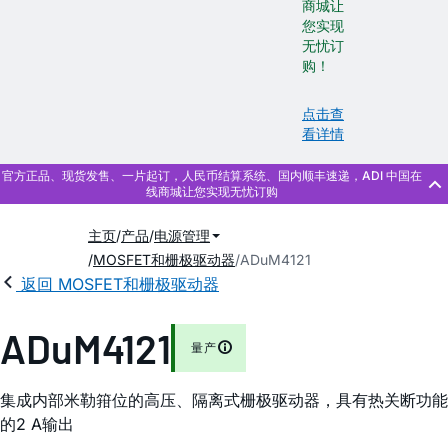
商城让
您实现
无忧订
购！
点击查
看详情
主页
产品
电源管理
MOSFET和栅极驱动器
ADuM4121
返回 MOSFET和栅极驱动器
ADuM4121
量产
集成内部米勒箝位的高压、隔离式栅极驱动器，具有热关断功能
的2 A输出