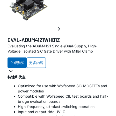
EVAL-ADUM4121WHB1Z
Evaluating the ADuM4121 Single-/Dual-Supply, High-
Voltage, Isolated SiC Gate Driver with Miller Clamp
立即购买
更多内容
特性和优点
Optimized for use with Wolfspeed SiC MOSFETs and
power modules
Compatible with Wolfspeed CIL test boards and half-
bridge evaluation boards
High-frequency, ultrafast switching operation
Input and output side UVLO