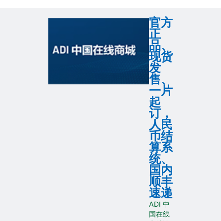
官方
正
品、
现货
发
售、
一片
起
订，
人民
币结
算系
统、
国内
顺丰
速递
ADI 中
国在线