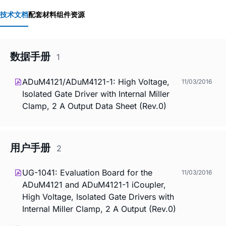
技术文档
配套材料
组件资源
数据手册
1
ADuM4121/ADuM4121-1: High Voltage,
11/03/2016
Isolated Gate Driver with Internal Miller
Clamp, 2 A Output Data Sheet (Rev.0)
用户手册
2
UG-1041: Evaluation Board for the
11/03/2016
ADuM4121 and ADuM4121-1
i
Coupler,
High Voltage, Isolated Gate Drivers with
Internal Miller Clamp, 2 A Output (Rev.0)