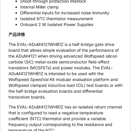
Shoot-through protection interlock
Internal Miller clamp
Differential inputs for increased noise immunity
Isolated NTC thermistor measurement
Onboard 2 W Isolated Power Supplies
产品详情
The EVAL-ADuM4121WHB1Z is a half-bridge gate drive
board that allows simple evaluation of the performance of
the ADuM4121 when driving advanced Wolfspeed silicon
carbide (SiC) metal-oxide semiconductor field-effect
transistors (MOSFETs) and power modules. The EVAL-
ADuM4121WHB1Z is intended to be used with the
Wolfspeed SpeedVal Kit modular evaluation platform and
Wolfspeed clamped inductive load (CIL) test boards or with
the half-bridge evaluation boards and differential
transceiver boards.
The EVAL-ADuM4121WHB1Z has an isolated return channel
that is configured to read a negative temperature
coefficient (NTC) thermistor and provide a variable
frequency output corresponding to the resistance and
temperature of the NTC.