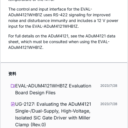
The control and input interface for the EVAL-
ADuM4121WHB1Z uses RS-422 signaling for improved
noise and disturbance immunity and includes a 12 V power
input for the EVAL-ADuM4121WHB1Z.
For full details on the ADuM4121, see the ADuM4121 data
sheet, which must be consulted when using the EVAL-
ADuM4121WHB1Z.
资料
EVAL-ADUM4121WHB1Z Evaluation
2023/7/28
Board Design Files
UG-2127: Evaluating the ADuM4121
2023/7/28
Single-/Dual-Supply, High-Voltage,
Isolated SiC Gate Driver with Miller
Clamp (Rev.0)