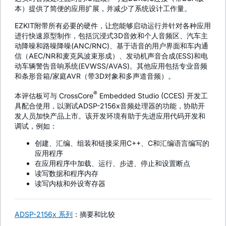
本）提供了简便的应用扩展，并减少了系统设计工作量。
EZKIT附带所有必要的硬件，让您能够启动运行并针对各种应用
进行快速原型制作，包括沉浸式3D音效和个人音频区、汽车主
动降噪和路噪降噪(ANC/RNC)、基于语音的用户界面和车内通
信（AEC/NR和麦克风波束形成）、发动机声音合成(ESS)和电
动车辆警告音响系统(EVWSS/AVAS)。其他应用包括专业音频
和条形音箱/家庭AVR（带3D对象和多声道音频）。
®
本评估板可与 CrossCore
Embedded Studio (CCES) 开发工
具配合使用，以测试ADSP-2156x音频处理器的功能，协助开
发人员加快产品上市。该开发环境有助于先进应用代码开发和
调试，例如：
创建、汇编、组装和链接采用C++、C和汇编语言编写的
应用程序
在应用程序中加载、运行、步进、停止和设置断点
读写数据和程序内存
读写内核和外设寄存器
ADSP-2156x 系列
：摘要和比较