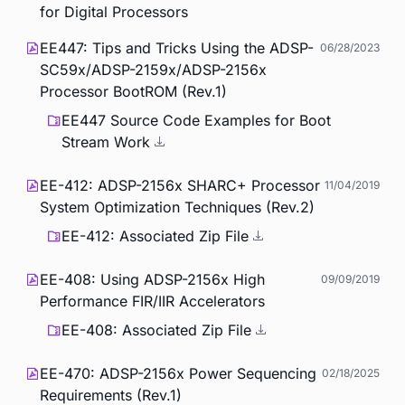
for Digital Processors
EE447: Tips and Tricks Using the ADSP-
06/28/2023
SC59x/ADSP-2159x/ADSP-2156x
Processor BootROM (Rev.1)
EE447 Source Code Examples for Boot
Stream Work
EE-412: ADSP-2156x SHARC+ Processor
11/04/2019
System Optimization Techniques (Rev.2)
EE-412: Associated Zip File
EE-408: Using ADSP-2156x High
09/09/2019
Performance FIR/IIR Accelerators
EE-408: Associated Zip File
EE-470: ADSP-2156x Power Sequencing
02/18/2025
Requirements (Rev.1)