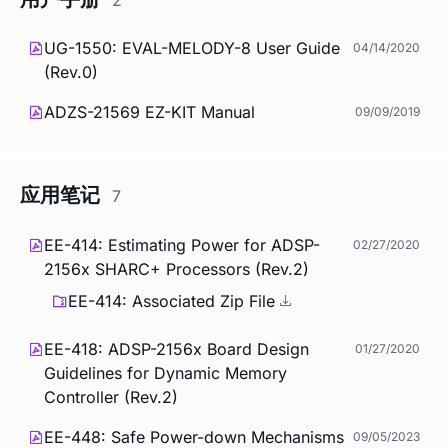
UG-1550: EVAL-MELODY-8 User Guide
04/14/2020
(Rev.0)
ADZS-21569 EZ-KIT Manual
09/09/2019
应用笔记
7
EE-414: Estimating Power for ADSP-
02/27/2020
2156x SHARC+ Processors (Rev.2)
EE-414: Associated Zip File
EE-418: ADSP-2156x Board Design
01/27/2020
Guidelines for Dynamic Memory
Controller (Rev.2)
EE-448: Safe Power-down Mechanisms
09/05/2023