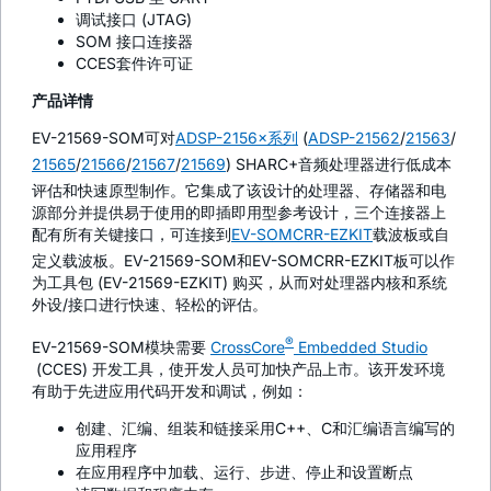
调试接口 (JTAG)
SOM 接口连接器
CCES套件许可证
产品详情
EV-21569-SOM可对
ADSP-2156×系列
(
ADSP-21562
/
21563
/
21565
/
21566
/
21567
/
21569
) SHARC+音频处理器进行低成本
评估和快速原型制作。它集成了该设计的处理器、存储器和电
源部分并提供易于使用的即插即用型参考设计，三个连接器上
配有所有关键接口，可连接到
EV-SOMCRR-EZKIT
载波板或自
定义载波板。EV-21569-SOM和EV-SOMCRR-EZKIT板可以作
为工具包 (EV-21569-EZKIT) 购买，从而对处理器内核和系统
外设/接口进行快速、轻松的评估。
®
EV-21569-SOM模块需要
CrossCore
Embedded Studio
(CCES) 开发工具，使开发人员可加快产品上市。该开发环境
有助于先进应用代码开发和调试，例如：
创建、汇编、组装和链接采用C++、C和汇编语言编写的
应用程序
在应用程序中加载、运行、步进、停止和设置断点