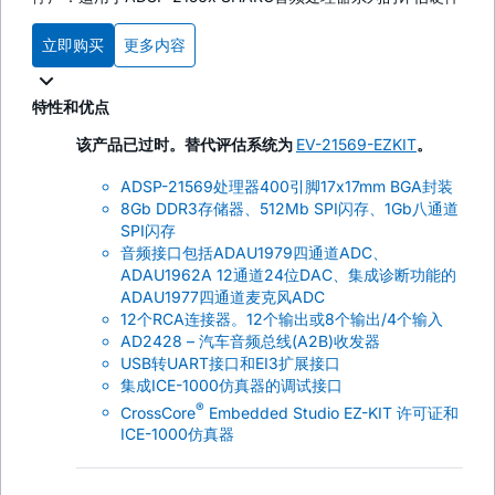
立即购买
更多内容
特性和优点
该产品已过时。替代评估系统为
EV-21569-EZKIT
。
ADSP-21569处理器400引脚17x17mm BGA封装
8Gb DDR3存储器、512Mb SPI闪存、1Gb八通道
SPI闪存
音频接口包括ADAU1979四通道ADC、
ADAU1962A 12通道24位DAC、集成诊断功能的
ADAU1977四通道麦克风ADC
12个RCA连接器。12个输出或8个输出/4个输入
AD2428 – 汽车音频总线(A2B)收发器
USB转UART接口和EI3扩展接口
集成ICE-1000仿真器的调试接口
®
CrossCore
Embedded Studio EZ-KIT 许可证和
ICE-1000仿真器