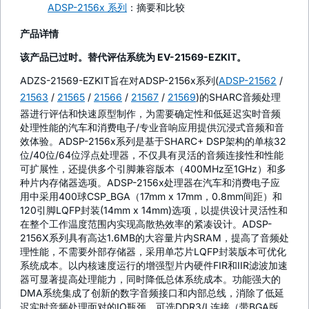
ADSP-2156x 系列
：摘要和比较
产品详情
该产品已过时。替代评估系统为 EV-21569-EZKIT。
ADZS-21569-EZKIT旨在对ADSP-2156x系列(
ADSP-21562
/
21563
/
21565
/
21566
/
21567
/
21569
)的SHARC音频处理
器进行评估和快速原型制作，为需要确定性和低延迟实时音频
处理性能的汽车和消费电子/专业音响应用提供沉浸式音频和音
效体验。ADSP-2156x系列是基于SHARC+ DSP架构的单核32
位/40位/64位浮点处理器，不仅具有灵活的音频连接性和性能
可扩展性，还提供多个引脚兼容版本（400MHz至1GHz）和多
种片内存储器选项。ADSP-2156x处理器在汽车和消费电子应
用中采用400球CSP_BGA（17mm x 17mm，0.8mm间距）和
120引脚LQFP封装(14mm x 14mm)选项，以提供设计灵活性和
在整个工作温度范围内实现高散热效率的紧凑设计。ADSP-
2156X系列具有高达1.6MB的大容量片内SRAM，提高了音频处
理性能，不需要外部存储器，采用单芯片LQFP封装版本可优化
系统成本。以内核速度运行的增强型片内硬件FIR和IIR滤波加速
器可显著提高处理能力，同时降低总体系统成本。功能强大的
DMA系统集成了创新的数字音频接口和内部总线，消除了低延
迟实时音频处理面对的IO瓶颈。可选DDR3/L连接（带BGA版