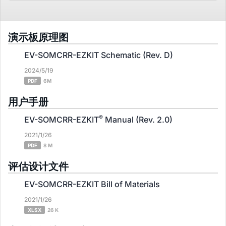
演示板原理图
EV-SOMCRR-EZKIT Schematic (Rev. D)
2024/5/19
PDF
6M
用户手册
®
EV-SOMCRR-EZKIT
Manual (Rev. 2.0)
2021/1/26
PDF
8 M
评估设计文件
EV-SOMCRR-EZKIT Bill of Materials
2021/1/26
XLSX
26 K