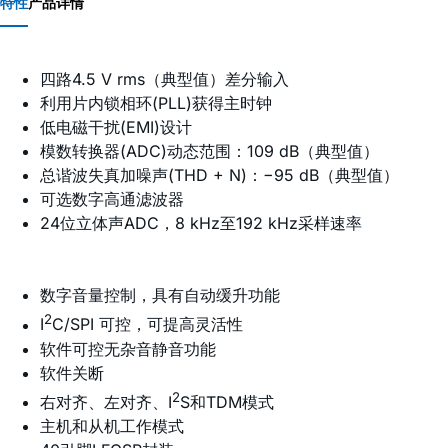
特性
产品详情
四路4.5 V rms（典型值）差分输入
利用片内锁相环(PLL)获得主时钟
低电磁干扰(EMI)设计
模数转换器(ADC)动态范围：109 dB（典型值）
总谐波失真加噪声(THD + N)：−95 dB（典型值）
可选数字高通滤波器
24位立体声ADC，8 kHz至192 kHz采样速率
数字音量控制，具有自动缓升功能
2
I
C/SPI 可控，可提高灵活性
软件可控无杂音静音功能
软件关断
2
右对齐、左对齐、I
S和TDM模式
主机和从机工作模式